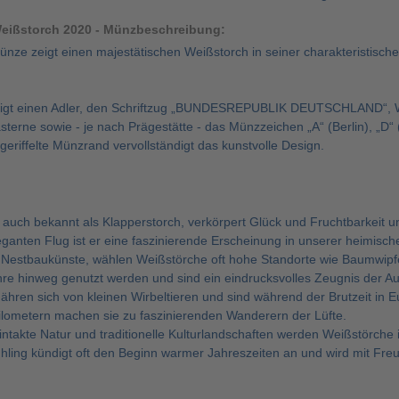
eißstorch 2020 - Münzbeschreibung:
nze zeigt einen majestätischen Weißstorch in seiner charakteristische
eigt einen Adler, den Schriftzug „BUNDESREPUBLIK DEUTSCHLAND“, We
sterne sowie - je nach Prägestätte - das Münzzeichen „A“ (Berlin), „D“ (
eriffelte Münzrand vervollständigt das kunstvolle Design.
h
auch bekannt als Klapperstorch, verkörpert Glück und Fruchtbarkeit un
ganten Flug ist er eine faszinierende Erscheinung in unserer heimisch
e Nestbaukünste, wählen Weißstörche oft hohe Standorte wie Baumwip
re hinweg genutzt werden und sind ein eindrucksvolles Zeugnis der Au
hren sich von kleinen Wirbeltieren und sind während der Brutzeit in E
lometern machen sie zu faszinierenden Wanderern der Lüfte.
intakte Natur und traditionelle Kulturlandschaften werden Weißstörche 
hling kündigt oft den Beginn warmer Jahreszeiten an und wird mit Fre