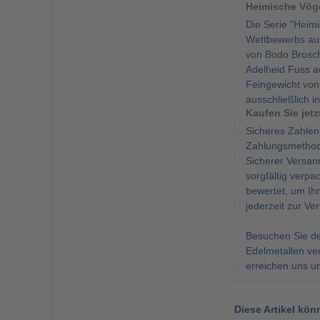
Heimische Vög
Die Serie "Heim
Wettbewerbs aus
von Bodo Brosch
Adelheid Fuss a
Feingewicht von
ausschließlich i
Kaufen Sie jet
Sicheres Zahlen
Zahlungsmethod
Sicherer Versan
sorgfältig verpa
bewertet, um Ihn
jederzeit zur V
Besuchen Sie de
Edelmetallen ver
erreichen uns u
Diese Artikel kön