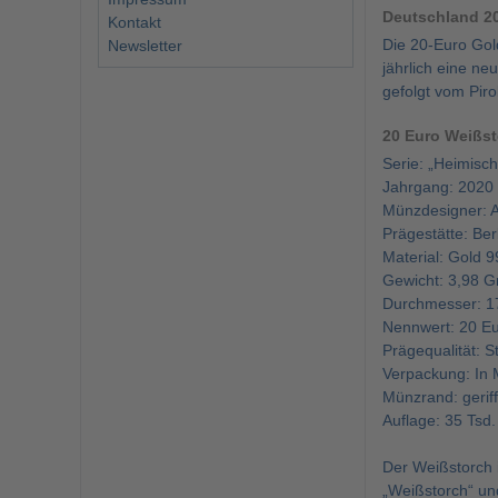
Deutschland 20
Kontakt
Die 20-Euro Gold
Newsletter
jährlich eine n
gefolgt vom Pi
20 Euro Weißst
Serie: „Heimisc
Jahrgang: 2020
Münzdesigner: A
Prägestätte: Berl
Material: Gold 9
Gewicht: 3,98 
Durchmesser: 1
Nennwert: 20 E
Prägequalität: 
Verpackung: In M
Münzrand: geriff
Auflage: 35 Tsd
Der Weißstorch 
„Weißstorch“ und