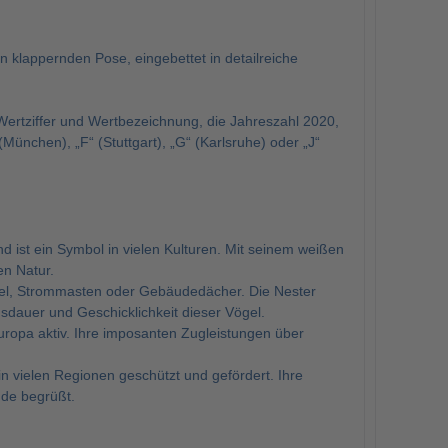
n klappernden Pose, eingebettet in detailreiche
rtziffer und Wertbezeichnung, die Jahreszahl 2020,
München), „F“ (Stuttgart), „G“ (Karlsruhe) oder „J“
d ist ein Symbol in vielen Kulturen. Mit seinem weißen
en Natur.
fel, Strommasten oder Gebäudedächer. Die Nester
sdauer und Geschicklichkeit dieser Vögel.
uropa aktiv. Ihre imposanten Zugleistungen über
in vielen Regionen geschützt und gefördert. Ihre
ude begrüßt.