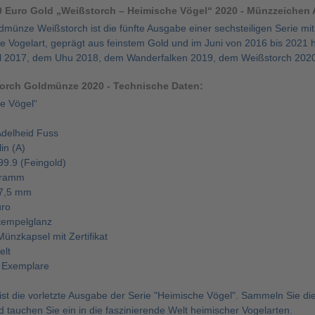
 Euro Gold „Weißstorch – Heimische Vögel“ 2020 - Münzzeichen 
münze Weißstorch ist die fünfte Ausgabe einer sechsteiligen Serie mit 
eue Vogelart, geprägt aus feinstem Gold und im Juni von 2016 bis 2021
rol 2017, dem Uhu 2018, dem Wanderfalken 2019, dem Weißstorch 202
orch Goldmünze 2020 - Technische Daten:
he Vögel“
delheid Fuss
in (A)
99.9 (Feingold)
Gramm
7,5 mm
uro
Stempelglanz
ünzkapsel mit Zertifikat
elt
. Exemplare
ist die vorletzte Ausgabe der Serie "Heimische Vögel". Sammeln Sie 
 tauchen Sie ein in die faszinierende Welt heimischer Vogelarten.