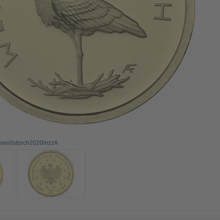
20weißstorch2020mzzA