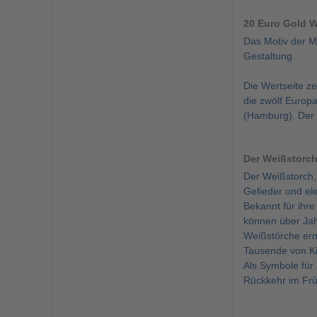
20 Euro Gold W
Das Motiv der Mü
Gestaltung.
Die Wertseite z
die zwölf Europa
(Hamburg). Der g
Der Weißstorc
Der Weißstorch, 
Gefieder und ele
Bekannt für ihr
können über Jah
Weißstörche ernä
Tausende von Ki
Als Symbole für 
Rückkehr im Frü