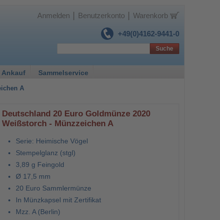
|
|
Anmelden
Benutzerkonto
Warenkorb
+49(0)4162-9441-0
Suche
 Ankauf
Sammelservice
eichen A
Deutschland 20 Euro Goldmünze 2020
Weißstorch - Münzzeichen A
Serie: Heimische Vögel
Stempelglanz (stgl)
3,89 g Feingold
Ø 17,5 mm
20 Euro Sammlermünze
In Münzkapsel mit Zertifikat
Mzz. A (Berlin)