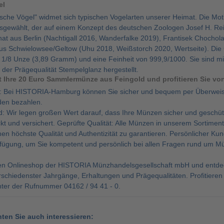
el
ische Vögel" widmet sich typischen Vogelarten unserer Heimat. Die Mo
gewählt, der auf einem Konzept des deutschen Zoologen Josef H. Reic
at aus Berlin (Nachtigall 2016, Wanderfalke 2019), Frantisek Chocho
us Schwielowsee/Geltow (Uhu 2018, Weißstorch 2020, Wertseite). Die
 1/8 Unze (3,89 Gramm) und eine Feinheit von 999,9/1000. Sie sind m
n der Prägequalität Stempelglanz hergestellt.
zt Ihre 20 Euro Sammlermünze aus Feingold und profitieren Sie vo
: Bei HISTORIA-Hamburg können Sie sicher und bequem per Überweisu
en bezahlen.
d: Wir legen großen Wert darauf, dass Ihre Münzen sicher und geschü
ckt und versichert. Geprüfte Qualität: Alle Münzen in unserem Sortim
en höchste Qualität und Authentizität zu garantieren. Persönlicher K
erfügung, um Sie kompetent und persönlich bei allen Fragen rund um 
n Onlineshop der HISTORIA Münzhandelsgesellschaft mbH und entdeck
schiedenster Jahrgänge, Erhaltungen und Prägequalitäten. Profitieren 
nter der Rufnummer 04162 / 94 41 - 0.
nten Sie auch interessieren: