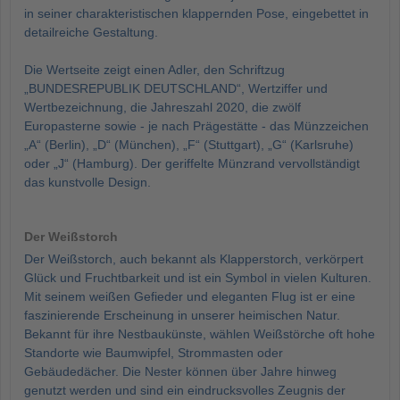
in seiner charakteristischen klappernden Pose, eingebettet in
detailreiche Gestaltung.
Die Wertseite zeigt einen Adler, den Schriftzug
„BUNDESREPUBLIK DEUTSCHLAND“, Wertziffer und
Wertbezeichnung, die Jahreszahl 2020, die zwölf
Europasterne sowie - je nach Prägestätte - das Münzzeichen
„A“ (Berlin), „D“ (München), „F“ (Stuttgart), „G“ (Karlsruhe)
oder „J“ (Hamburg). Der geriffelte Münzrand vervollständigt
das kunstvolle Design.
Der Weißstorch
Der Weißstorch, auch bekannt als Klapperstorch, verkörpert
Glück und Fruchtbarkeit und ist ein Symbol in vielen Kulturen.
Mit seinem weißen Gefieder und eleganten Flug ist er eine
faszinierende Erscheinung in unserer heimischen Natur.
Bekannt für ihre Nestbaukünste, wählen Weißstörche oft hohe
Standorte wie Baumwipfel, Strommasten oder
Gebäudedächer. Die Nester können über Jahre hinweg
genutzt werden und sind ein eindrucksvolles Zeugnis der