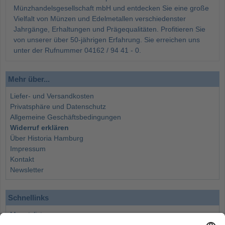
Münzhandelsgesellschaft mbH und entdecken Sie eine große
Vielfalt von Münzen und Edelmetallen verschiedenster
Jahrgänge, Erhaltungen und Prägequalitäten. Profitieren Sie
von unserer über 50-jährigen Erfahrung. Sie erreichen uns
unter der Rufnummer 04162 / 94 41 - 0.
Mehr über...
Liefer- und Versandkosten
Privatsphäre und Datenschutz
Allgemeine Geschäftsbedingungen
Widerruf erklären
Über Historia Hamburg
Impressum
Kontakt
Newsletter
Schnellinks
Monatsliste