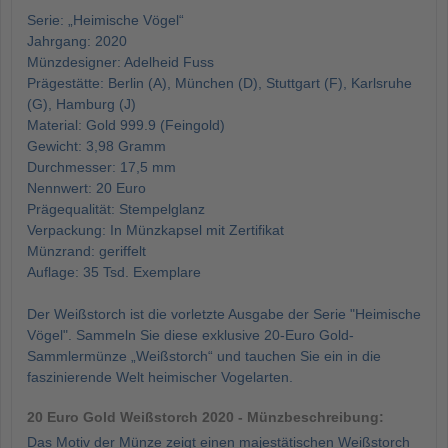
Serie: „Heimische Vögel“
Jahrgang: 2020
Münzdesigner: Adelheid Fuss
Prägestätte: Berlin (A), München (D), Stuttgart (F), Karlsruhe
(G), Hamburg (J)
Material: Gold 999.9 (Feingold)
Gewicht: 3,98 Gramm
Durchmesser: 17,5 mm
Nennwert: 20 Euro
Prägequalität: Stempelglanz
Verpackung: In Münzkapsel mit Zertifikat
Münzrand: geriffelt
Auflage: 35 Tsd. Exemplare
Der Weißstorch ist die vorletzte Ausgabe der Serie "Heimische
Vögel". Sammeln Sie diese exklusive 20-Euro Gold-
Sammlermünze „Weißstorch“ und tauchen Sie ein in die
faszinierende Welt heimischer Vogelarten.
20 Euro Gold Weißstorch 2020 - Münzbeschreibung:
Das Motiv der Münze zeigt einen majestätischen Weißstorch