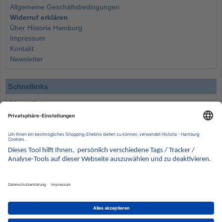
Allgemeine Geschäftsbedingungen
Widerruf erklären
Über Historia Hamburg
Impressum
Kontakt
Newsletter
Schnellinks
Monatsliste
Angebote
Info
Wissenswertes
Wertanlagen
Kontakt
Münzen Ankauf
Sammelservice
Alle Preise verstehen sich inklusive der gesetzlichen UST und zuzüglich Versand.
Wir behalten uns vor, für ausgewählte Münzen die Differenzbesteuerung gemäß § 25a UStG
anzuwenden.