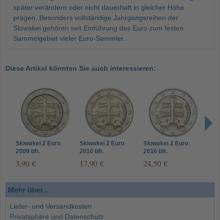
später verändern oder nicht dauerhaft in gleicher Höhe
prägen. Besonders vollständige Jahrgangsreihen der
Slowakei gehören seit Einführung des Euro zum festen
Sammelgebiet vieler Euro-Sammler.
Diese Artikel könnten Sie auch interessieren:
Slowakei 2 Euro
Slowakei 2 Euro
Slowakei 2 Euro
Slow
2009 bfr.
2010 bfr.
2016 bfr.
2013
Doppelkreuz auf drei
Doppelkreuz auf drei
Doppelkreuz
3,90 €
17,90 €
24,50 €
24,
Bergen
Bergen
Mehr über...
Liefer- und Versandkosten
Privatsphäre und Datenschutz