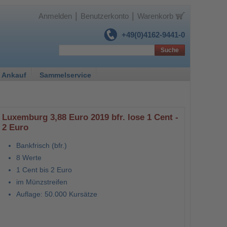
|
|
Anmelden
Benutzerkonto
Warenkorb
+49(0)4162-9441-0
Suche
 Ankauf
Sammelservice
Luxemburg 3,88 Euro 2019 bfr. lose 1 Cent -
2 Euro
Bankfrisch (bfr.)
8 Werte
1 Cent bis 2 Euro
im Münzstreifen
Auflage: 50.000 Kursätze