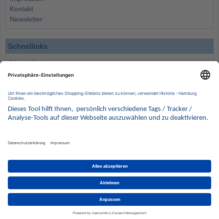
Kontakt
Newsletter
Schnellinks
Monatsliste
Angebote
Info
Wissenswertes
Wertanlagen
Kontakt
Münzen Ankauf
Sammelservice
Alle Preise verstehen sich inklusive der gesetzlichen UST und zuzüglich Versand.
Wir behalten uns vor, für ausgewählte Münzen die Differenzbesteuerung gemäß § 25a UStG
anzuwenden.
Alle Angebote freibleibend solange der Vorrat reicht. Irrtum vorbehalten. Bilder sind
Beispielbilder
Münzen von HISTORIA Münzhandelsgesellschaft mbH
© 2021
PCS, IT mit Augenmaß
eCommerce Engine © 2018
Magento