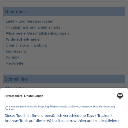
Mehr über...
Liefer- und Versandkosten
Privatsphäre und Datenschutz
Allgemeine Geschäftsbedingungen
Widerruf erklären
Über Historia Hamburg
Impressum
Kontakt
Newsletter
Schnellinks
Monatsliste
Angebote
Info
Wissenswertes
Wertanlagen
Kontakt
Münzen Ankauf