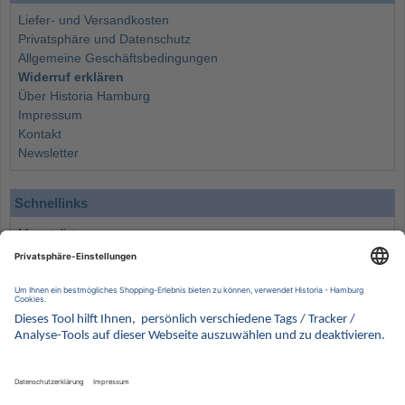
Liefer- und Versandkosten
Privatsphäre und Datenschutz
Allgemeine Geschäftsbedingungen
Widerruf erklären
Über Historia Hamburg
Impressum
Kontakt
Newsletter
Schnellinks
Monatsliste
Angebote
Info
Wissenswertes
Wertanlagen
Kontakt
Münzen Ankauf
Sammelservice