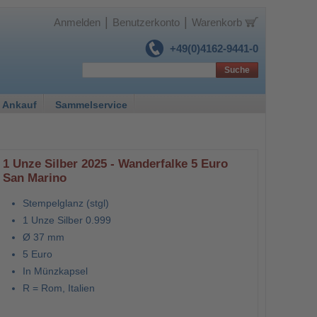
|
|
Anmelden
Benutzerkonto
Warenkorb
+49(0)4162-9441-0
Suche
 Ankauf
Sammelservice
1 Unze Silber 2025 - Wanderfalke 5 Euro
San Marino
Stempelglanz (stgl)
1 Unze Silber 0.999
Ø 37 mm
5 Euro
In Münzkapsel
R = Rom, Italien