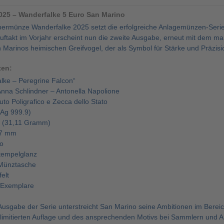
2025 – Wanderfalke 5 Euro San Marino
bermünze Wanderfalke 2025 setzt die erfolgreiche Anlagemünzen-Serie
Auftakt im Vorjahr erscheint nun die zweite Ausgabe, erneut mit dem m
Marinos heimischen Greifvogel, der als Symbol für Stärke und Präzisio
ten:
alke – Peregrine Falcon“
nna Schlindner – Antonella Napolione
tuto Poligrafico e Zecca dello Stato
 (Ag 999.9)
e (31,11 Gramm)
37 mm
o
Stempelglanz
 Münztasche
elt
 Exemplare
 Ausgabe der Serie unterstreicht San Marino seine Ambitionen im Bere
r limitierten Auflage und des ansprechenden Motivs bei Sammlern und 