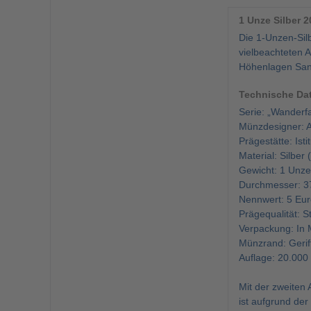
1 Unze Silber 
Die 1-Unzen-Sil
vielbeachteten 
Höhenlagen San 
Technische Da
Serie: „Wanderf
Münzdesigner: A
Prägestätte: Isti
Material: Silber
Gewicht: 1 Unz
Durchmesser: 
Nennwert: 5 Eur
Prägequalität: 
Verpackung: In
Münzrand: Geriff
Auflage: 20.000
Mit der zweiten
ist aufgrund de