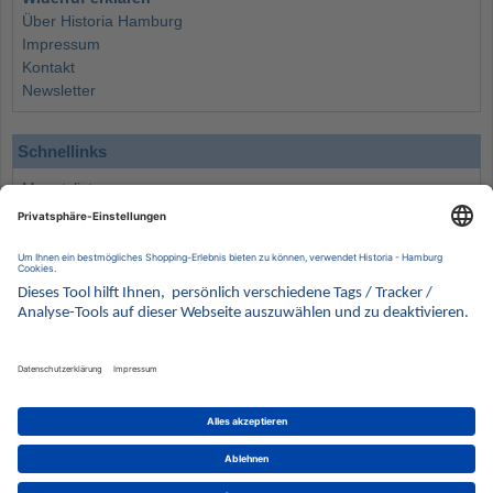
Über Historia Hamburg
Impressum
Kontakt
Newsletter
Schnellinks
Monatsliste
Angebote
Info
Wissenswertes
Wertanlagen
Kontakt
Münzen Ankauf
Sammelservice
Alle Preise verstehen sich inklusive der gesetzlichen UST und zuzüglich Versand.
Wir behalten uns vor, für ausgewählte Münzen die Differenzbesteuerung gemäß § 25a UStG
anzuwenden.
Alle Angebote freibleibend solange der Vorrat reicht. Irrtum vorbehalten. Bilder sind
Beispielbilder