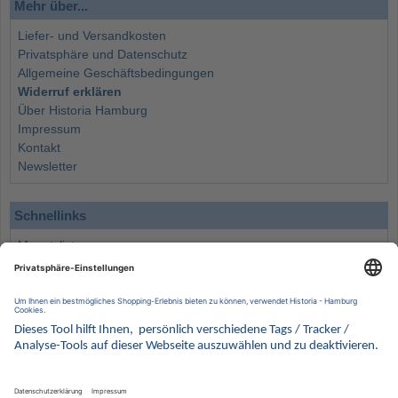
Mehr über...
Liefer- und Versandkosten
Privatsphäre und Datenschutz
Allgemeine Geschäftsbedingungen
Widerruf erklären
Über Historia Hamburg
Impressum
Kontakt
Newsletter
Schnellinks
Monatsliste
Angebote
Info
Wissenswertes
Wertanlagen
Kontakt
Münzen Ankauf
Sammelservice