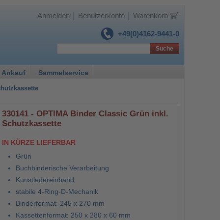
|
|
Anmelden
Benutzerkonto
Warenkorb
+49(0)4162-9441-0
Suche
 Ankauf
Sammelservice
chutzkassette
330141 - OPTIMA Binder Classic Grün inkl.
Schutzkassette
IN KÜRZE LIEFERBAR
Grün
Buchbinderische Verarbeitung
Kunstledereinband
stabile 4-Ring-D-Mechanik
Binderformat: 245 x 270 mm
Kassettenformat: 250 x 280 x 60 mm