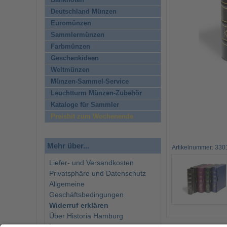
Banknoten
Deutschland Münzen
Euromünzen
Sammlermünzen
Farbmünzen
Geschenkideen
Weltmünzen
Münzen-Sammel-Service
Leuchtturm Münzen-Zubehör
Kataloge für Sammler
Preishit zum Wochenende
Mehr über...
Artikelnummer: 330
Liefer- und Versandkosten
Privatsphäre und Datenschutz
Allgemeine
Geschäftsbedingungen
Widerruf erklären
Über Historia Hamburg
Impressum