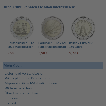
Diese Artikel könnten Sie auch interessieren:
Deutschland 2 Euro
Portugal 2 Euro 2021
Italien 2 Euro 2021
2021 Magdeburger
Ratspräsidentschaft
150 Jahre
Dom - Sachsen
der EU
Hauptstadt Rom
2,90 €
3,90 €
5,90 €
Anhalt
Mehr über...
Liefer- und Versandkosten
Privatsphäre und Datenschutz
Allgemeine Geschäftsbedingungen
Widerruf erklären
Über Historia Hamburg
Impressum
Kontakt