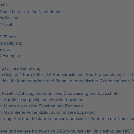
ten:
Dutch Mint, Utrecht, Niederlande
is Bruijns
-Nickel
25,75 mm
Stempelglanz
inCard
0 Exemplare
ng für Ihre Sammlung!
ie Belgien 2 Euro 2025 „GP Rennstrecke von Spa-Francorchamps“ in C
ideal für Motorsportfans und Sammler europäischer Gedenkmünzen. Nu
: Flexible Zahlungsmethoden wie Überweisung und Lastschrift.
: Sorgfältig verpackt und versichert geliefert.
nt: Münzen aus allen Epochen und Regionen.
t: Garantierte Authentizität durch unsere Experten.
hrung: Seit über 50 Jahren Ihr vertrauensvoller Partner in der Numisma
iese und weitere hochwertige 2-Euro-Münzen im Onlineshop der HIST