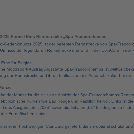
 2025 Formel Eins Rennstrecke „Spa-Francorchamps“
ro-Gedenkmünze 2025 ist der beliebten Rennstrecke von Spa-Francorc
 Umrisse der legendären Rennstrecke und wird in der CoinCard in der 
s Erbe für Belgien
eiche Motorsport-Austragungsstätte Spa-Francorchamps ist weltweit be
ng der Rennstrecke und ihren Einfluss auf die Automobilkultur hervor.
 Münze
ite der Münze ist die stilisierte Ansicht der Spa-Francorchamps-Renns
 hebt ikonische Kurven wie Eau Rouge und Raidillon hervor. Links ist
d das Ausgabejahr „2025“ sowie die Initialen „BE“ für Belgien zu finde
n der Europäischen Union.
 in einer hochwertigen CoinCard geliefert, die sie optimal schützt und