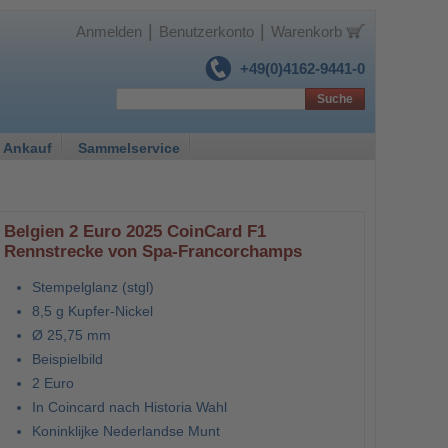
|
|
Anmelden
Benutzerkonto
Warenkorb
+49(0)4162-9441-0
Suche
 Ankauf
Sammelservice
Belgien 2 Euro 2025 CoinCard F1
Rennstrecke von Spa-Francorchamps
Stempelglanz (stgl)
8,5 g Kupfer-Nickel
Ø 25,75 mm
Beispielbild
2 Euro
In Coincard nach Historia Wahl
Koninklijke Nederlandse Munt