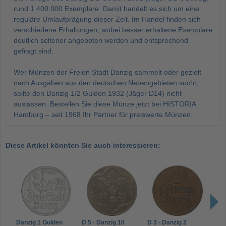
rund 1.400.000 Exemplare. Damit handelt es sich um eine
reguläre Umlaufprägung dieser Zeit. Im Handel finden sich
verschiedene Erhaltungen, wobei besser erhaltene Exemplare
deutlich seltener angeboten werden und entsprechend
gefragt sind.
Wer Münzen der Freien Stadt Danzig sammelt oder gezielt
nach Ausgaben aus den deutschen Nebengebieten sucht,
sollte den Danzig 1/2 Gulden 1932 (Jäger D14) nicht
auslassen. Bestellen Sie diese Münze jetzt bei HISTORIA
Hamburg – seit 1968 Ihr Partner für preiswerte Münzen.
Diese Artikel könnten Sie auch interessieren:
Danzig 1 Gulden
D 5 - Danzig 10
D 3 - Danzig 2
D 2 