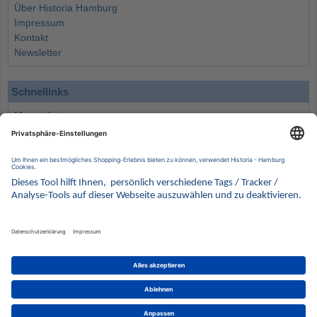
Über Historia Hamburg
Impressum
Kontakt
Newsletter
Schnellinks
Monatsliste
Angebote
Info
Wissenswertes
Wertanlagen
Kontakt
Münzen Ankauf
Sammelservice
Alle Preise verstehen sich inklusive der gesetzlichen UST und zuzüglich Versand.
Wir behalten uns vor, für ausgewählte Münzen die Differenzbesteuerung gemäß § 25a UStG
anzuwenden.
Alle Angebote freibleibend solange der Vorrat reicht. Irrtum vorbehalten. Bilder sind
Beispielbilder
Münzen von HISTORIA Münzhandelsgesellschaft mbH