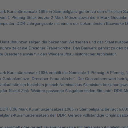
rk Kursmünzensatz 1985 in Stempelglanz gehört zu den offiziellen S
m 1-Pfennig-Stück bis zur 2-Mark-Münze sowie die 5-Mark-Gedenkmü
pletten DDR-Jahrgangssatz mit einem der bekanntesten Bauwerke Dr
 Umlaufmünzen zeigen die bekannten Wertseiten und das Staatswappe
nze zeigt die Dresdner Frauenkirche. Das Bauwerk gehört zu den bek
te Dresdens sowie für den Wiederaufbau historischer Architektur.
rk Kursmünzensatz 1985 enthält die Nominale 1 Pfennig, 5 Pfennig, 10
k-Gedenkmünze „Dresdner Frauenkirche“. Der Gesamtnennwert beträg
e Umlaufmünzen bestehen je nach Nominal aus Aluminium beziehungsw
upfer-Nickel-Zink. Weitere passende Ausgaben finden Sie unter DDR M
 DDR 8,86 Mark Kursmünzensatzes 1985 in Stempelglanz beträgt 6.00
elglanz-Kursmünzensätzen der DDR. Gerade vollständige Originalsätz
sammelt oder gezielt Kursmünzensätze mit bekannten Architekturmot