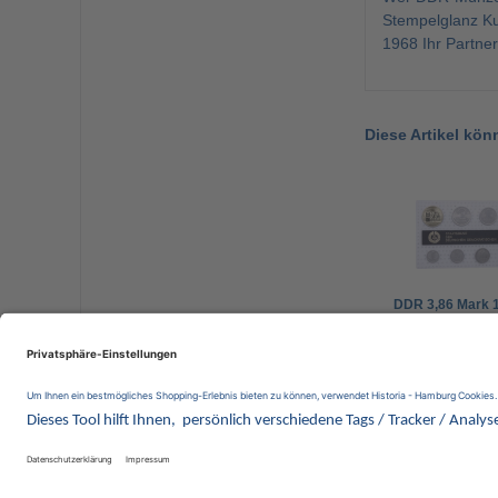
Stempelglanz Ku
1968 Ihr Partner
Diese Artikel kön
DDR 3,86 Mark 
Minisatz – Stre
95,00 €
Wir 