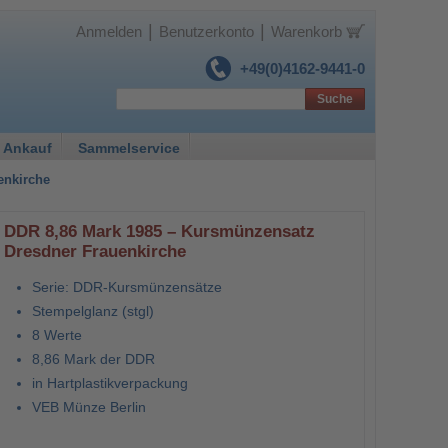
|
|
Anmelden
Benutzerkonto
Warenkorb
+49(0)4162-9441-0
Suche
 Ankauf
Sammelservice
enkirche
DDR 8,86 Mark 1985 – Kursmünzensatz
Dresdner Frauenkirche
Serie: DDR-Kursmünzensätze
Stempelglanz (stgl)
8 Werte
8,86 Mark der DDR
in Hartplastikverpackung
VEB Münze Berlin