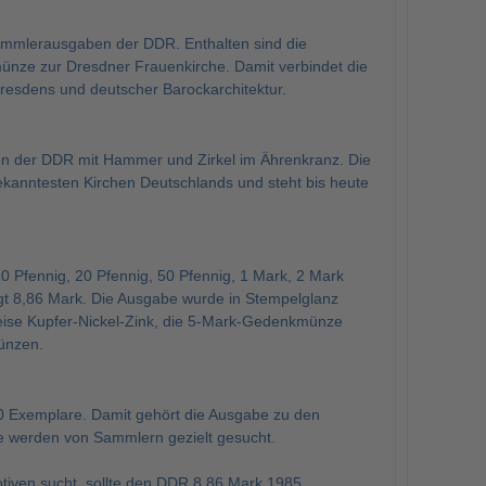
ammlerausgaben der DDR. Enthalten sind die
nze zur Dresdner Frauenkirche. Damit verbindet die
esdens und deutscher Barockarchitektur.
n der DDR mit Hammer und Zirkel im Ährenkranz. Die
anntesten Kirchen Deutschlands und steht bis heute
 Pfennig, 20 Pfennig, 50 Pfennig, 1 Mark, 2 Mark
t 8,86 Mark. Die Ausgabe wurde in Stempelglanz
eise Kupfer-Nickel-Zink, die 5-Mark-Gedenkmünze
ünzen.
0 Exemplare. Damit gehört die Ausgabe zu den
e werden von Sammlern gezielt gesucht.
iven sucht, sollte den DDR 8,86 Mark 1985