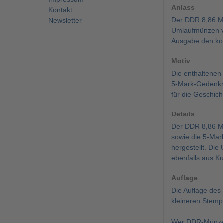
Anlass
Kontakt
Der DDR 8,86 Ma
Newsletter
Umlaufmünzen vo
Ausgabe den kom
Motiv
Die enthaltenen
5-Mark-Gedenkmü
für die Geschich
Details
Der DDR 8,86 Ma
sowie die 5-Mar
hergestellt. Di
ebenfalls aus K
Auflage
Die Auflage des
kleineren Stemp
Wer DDR-Münzen 