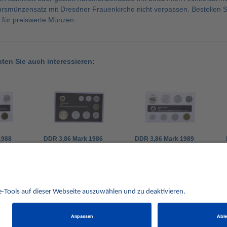
rsmünzensatz mit Dresdner Frauenkirche nicht verpassen. Bestellen S
 für preiswerte Münzen.
nten Sie auch interessieren:
1988
DDR 3,86 Mark 1986
DDR 3,86 Mark 1989
cken
Minisatz – Schmelzen
Minisatz – Prägen
95,00 €
95,00 €
Alle Preise verstehen sich inklusive der gesetzlichen UST und zuzüglich Versand.
behalten uns vor, für ausgewählte Münzen die Differenzbesteuerung gemäß § 25a UStG anzuwe
Alle Angebote freibleibend solange der Vorrat reicht. Irrtum vorbehalten. Bilder sind Beispielbilder
Münzen von HISTORIA Münzhandelsgesellschaft mbH
© 2021
PCS, IT mit Augenmaß