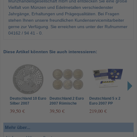
Münzhandelsgesellschaft mbH und entdecken Sie eine große
Vielfalt von Münzen und Edelmetallen verschiedenster
Jahrgänge, Erhaltungen und Prägequalitäten. Bei Fragen
stehen Ihnen unsere freundlichen Kundenservicemitarbeiter
gerne zur Verfügung. Sie erreichen uns unter der Rufnummer
04162 / 94 41 - 0.
Diese Artikel könnten Sie auch interessieren:
Deutschland 10 Euro
Deutschland 2 Euro
Deutschland 5 x 2
Deut
Silber 2007
2007 Römische
Euro 2007 PP
200
Römische Verträge
Verträge -
Römische Verträge
Vert
39,50 €
39,50 €
219,00 €
12,
Komplettsatz A D F
im Folder d.VfS
G J
Mehr über...