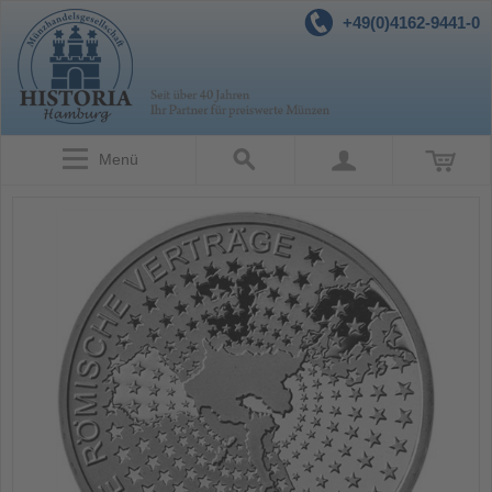
+49(0)4162-9441-0
Menü