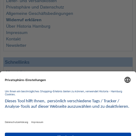
Liefer- und Versandkosten
Privatsphäre und Datenschutz
Allgemeine Geschäftsbedingungen
Widerruf erklären
Über Historia Hamburg
Impressum
Kontakt
Newsletter
Schnellinks
Monatsliste
Angebote
Info
Wissenswertes
Wertanlagen
Kontakt
Münzen Ankauf
Sammelservice
Alle Preise verstehen sich inklusive der gesetzlichen UST und zuzüglich Versand.