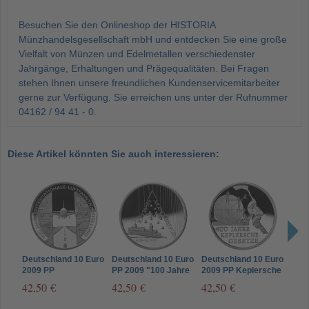
Besuchen Sie den Onlineshop der HISTORIA
Münzhandelsgesellschaft mbH und entdecken Sie eine große
Vielfalt von Münzen und Edelmetallen verschiedenster
Jahrgänge, Erhaltungen und Prägequalitäten. Bei Fragen
stehen Ihnen unsere freundlichen Kundenservicemitarbeiter
gerne zur Verfügung. Sie erreichen uns unter der Rufnummer
04162 / 94 41 - 0.
Diese Artikel könnten Sie auch interessieren:
Deutschland 10 Euro
Deutschland 10 Euro
Deutschland 10 Euro
Deut
2009 PP
PP 2009 "100 Jahre
2009 PP Keplersche
2009
Luftfahrtausstellung
Jugendherbergen"
Gesetze
Univ
42,50 €
42,50 €
42,50 €
42,