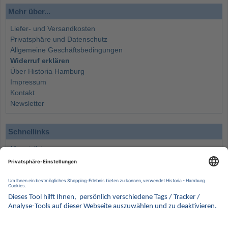
Mehr über...
Liefer- und Versandkosten
Privatsphäre und Datenschutz
Allgemeine Geschäftsbedingungen
Widerruf erklären
Über Historia Hamburg
Impressum
Kontakt
Newsletter
Schnellinks
Monatsliste
Angebote
Info
Wissenswertes
Wertanlagen
Kontakt
Münzen Ankauf
Sammelservice