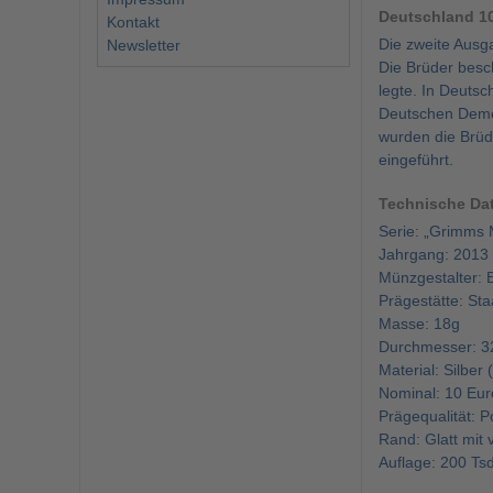
Deutschland 1
Kontakt
Die zweite Aus
Newsletter
Die Brüder besc
legte. In Deuts
Deutschen Demok
wurden die Brü
eingeführt.
Technische Da
Serie: „Grimms
Jahrgang: 2013
Münzgestalter: Ba
Prägestätte: St
Masse: 18g
Durchmesser: 3
Material: Silber
Nominal: 10 Eur
Prägequalität: Po
Rand: Glatt mit
Auflage: 200 Ts