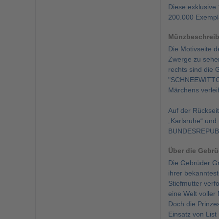
Diese exklusive
200.000 Exemplar
Münzbeschrei
Die Motivseite 
Zwerge zu sehen.
rechts sind die
"SCHNEEWITTCHE
Märchens verlei
Auf der Rücksei
„Karlsruhe“ und
BUNDESREPUBL
Über die Gebr
Die Gebrüder Gr
ihrer bekanntest
Stiefmutter verf
eine Welt voller
Doch die Prinzes
Einsatz von Lis