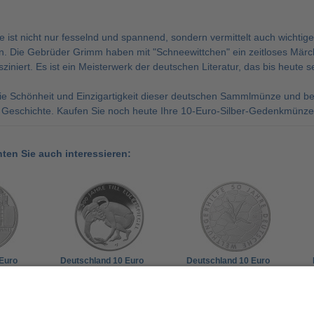
 ist nicht nur fesselnd und spannend, sondern vermittelt auch wichtig
n. Die Gebrüder Grimm haben mit "Schneewittchen" ein zeitloses Mär
iniert. Es ist ein Meisterwerk der deutschen Literatur, das bis heute 
ie Schönheit und Einzigartigkeit dieser deutschen Sammlmünze und be
 Geschichte. Kaufen Sie noch heute Ihre 10-Euro-Silber-Gedenkmün
nten Sie auch interessieren:
 Euro
Deutschland 10 Euro
Deutschland 10 Euro
re
2011 PP 500 Jahre Till
2012 PP 50 Jahre
unnel
Eulenspiegel
Deutsche
34,90 €
34,90 €
Welthungerhilfe