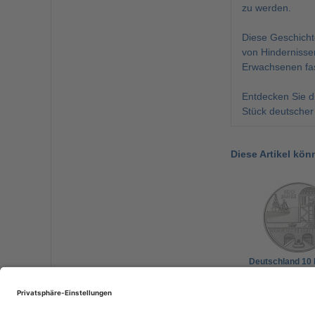
zu werden.
Diese Geschichte
von Hindernisse
Erwachsenen fasz
Entdecken Sie d
Stück deutscher
Diese Artikel kön
Deutschland 10
2011 PP 100 Jah
Hamburger Elbt
34,90 €