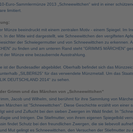
 10-Euro-Sammlermünze 2013 „Schneewittchen“ wird in einer schützen
e limitiert.
bung:
der Münze beeindruckt mit einem zentralen Motiv - einem Spiegel. Im I
 In der Mitte wird dargestellt, wie Schneewittchen den vergifteten Apf
 Gesichter der Schwiegermutter und von Schneewittchen zu erkennen. 
N" zu finden und am unteren Rand steht "GRIMMS MÄRCHEN" geschrie
ht der Münze eine bezaubernde Ausstrahlung.
te ist der Bundesadler abgebildet. Oberhalb befindet sich das Münzzei
 unterhalb „SILBER625“ für das verwendete Münzmetall. Um das Staat
IK DEUTSCHLAND 2014“ zu sehen.
üder Grimm und das Märchen von „Schneewittchen“
imm, Jacob und Wilhelm, sind berühmt für ihre Sammlung von Märchen,
en Märchen ist "Schneewittchen". Diese Geschichte erzählt von einer sc
olgt wird und Zuflucht bei den sieben Zwergen im Wald findet. In "Sch
 Magie und Intrigen. Die Stiefmutter, von ihrem eigenen Spiegelbild ver
sin findet Schutz bei den freundlichen Zwergen, die sie liebevoll auf
t und Mut gelingt es Schneewittchen, den Versuchen der Stiefmutter zu