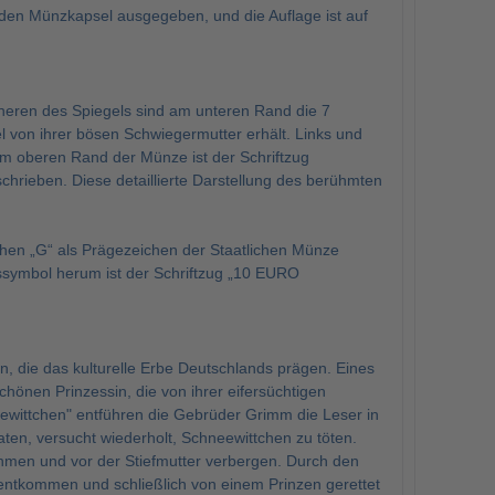
den Münzkapsel ausgegeben, und die Auflage ist auf
nneren des Spiegels sind am unteren Rand die 7
el von ihrer bösen Schwiegermutter erhält. Links und
Am oberen Rand der Münze ist der Schriftzug
ben. Diese detaillierte Darstellung des berühmten
chen „G“ als Prägezeichen der Staatlichen Münze
ssymbol herum ist der Schriftzug „10 EURO
 die das kulturelle Erbe Deutschlands prägen. Eines
hönen Prinzessin, die von ihrer eifersüchtigen
neewittchen" entführen die Gebrüder Grimm die Leser in
raten, versucht wiederholt, Schneewittchen zu töten.
nehmen und vor der Stiefmutter verbergen. Durch den
 entkommen und schließlich von einem Prinzen gerettet