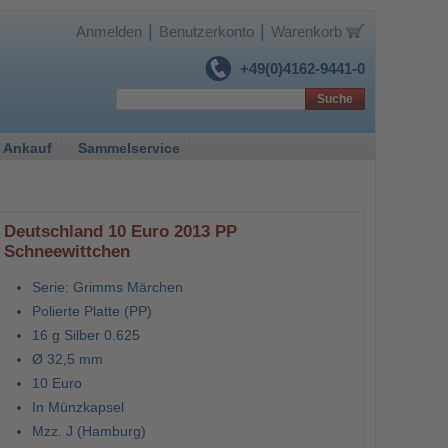
|
|
Anmelden
Benutzerkonto
Warenkorb
+49(0)4162-9441-0
Suche
 Ankauf
Sammelservice
Deutschland 10 Euro 2013 PP
Schneewittchen
Serie: Grimms Märchen
Polierte Platte (PP)
16 g Silber 0.625
Ø 32,5 mm
10 Euro
In Münzkapsel
Mzz. J (Hamburg)