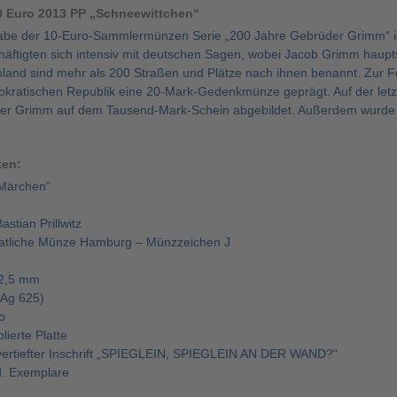
0 Euro 2013 PP „Schneewittchen“
gabe der 10-Euro-Sammlermünzen Serie „200 Jahre Gebrüder Grimm“ i
häftigten sich intensiv mit deutschen Sagen, wobei Jacob Grimm haupt
chland sind mehr als 200 Straßen und Plätze nach ihnen benannt. Zur F
ratischen Republik eine 20-Mark-Gedenkmünze geprägt. Auf der let
der Grimm auf dem Tausend-Mark-Schein abgebildet. Außerdem wurde 
ten:
 Märchen“
stian Prillwitz
aatliche Münze Hamburg – Münzzeichen J
2,5 mm
 (Ag 625)
o
lierte Platte
 vertiefter Inschrift „SPIEGLEIN, SPIEGLEIN AN DER WAND?“
d. Exemplare