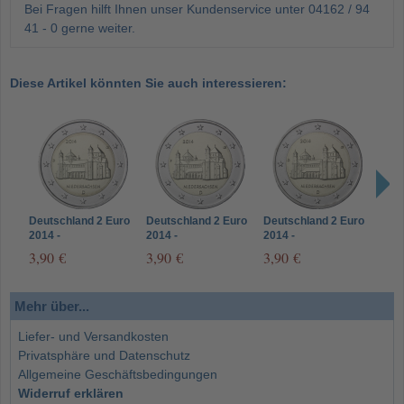
Bei Fragen hilft Ihnen unser Kundenservice unter 04162 / 94
41 - 0 gerne weiter.
Diese Artikel könnten Sie auch interessieren:
Deutschland 2 Euro
Deutschland 2 Euro
Deutschland 2 Euro
Deut
2014 -
2014 -
2014 -
2014
Michaeliskirche
Michaeliskirche
Michaeliskirche
Mich
3,90 €
3,90 €
3,90 €
3,9
Hildesheim -
Hildesheim -
Hildesheim -
Hild
Münzzeichen D
Münzzeichen F
Münzzeichen G
Münz
Mehr über...
Liefer- und Versandkosten
Privatsphäre und Datenschutz
Allgemeine Geschäftsbedingungen
Widerruf erklären