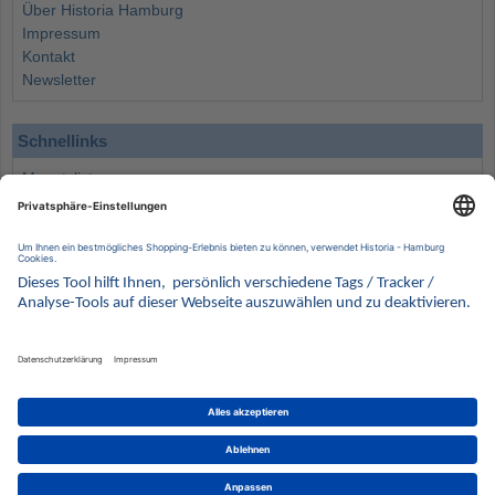
Über Historia Hamburg
Impressum
Kontakt
Newsletter
Schnellinks
Monatsliste
Angebote
Info
Wissenswertes
Wertanlagen
Kontakt
Münzen Ankauf
Sammelservice
Alle Preise verstehen sich inklusive der gesetzlichen UST und zuzüglich Versand.
Wir behalten uns vor, für ausgewählte Münzen die Differenzbesteuerung gemäß § 25a UStG
anzuwenden.
Alle Angebote freibleibend solange der Vorrat reicht. Irrtum vorbehalten. Bilder sind
Beispielbilder
Münzen von HISTORIA Münzhandelsgesellschaft mbH