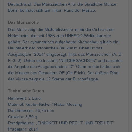
Deutschland. Das Münzzeichen A für die Staatliche Münze
Berlin befindet sich am linken Rand der Münze.
Das Münzmotiv
Das Motiv zeigt die Michaeliskirche im niedersächsischen
Hildesheim, die seit 1985 zum UNESCO-Weltkulturerbe
gehört. Der symmetrisch aufgebaute Kirchenbau gilt als ein
Hauptwerk der ottonischen Baukunst. Oben ist das
Ausgabejahr "2014" eingeprägt, links das Münzzeichen (A, D,
F, G, J). Unten die Inschrift "NIEDERSACHSEN" und darunter
die Angabe des Ausgabelandes "D". Oben rechts finden sich
die Initialen des Gestalters OE (Ott Erich). Der äußere Ring
der Münze zeigt die 12 Sterne der Europaflagge.
Technische Daten
Nennwert: 2 Euro
Material: Kupfer-Nickel / Nickel-Messing
Durchmesser: 25,75 mm
Gewicht: 8,50 g
Randprägung: „EINIGKEIT UND RECHT UND FREIHEIT“
Prägejahr: 2014