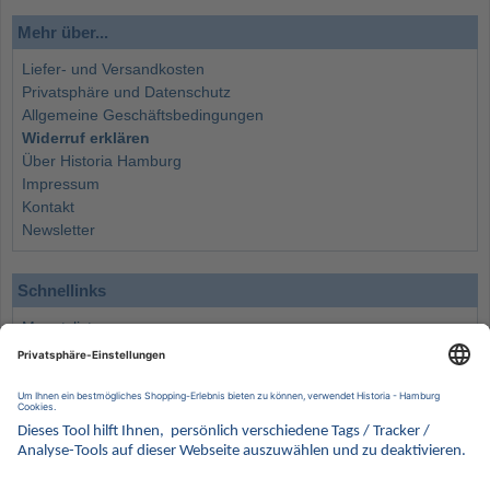
Mehr über...
Liefer- und Versandkosten
Privatsphäre und Datenschutz
Allgemeine Geschäftsbedingungen
Widerruf erklären
Über Historia Hamburg
Impressum
Kontakt
Newsletter
Schnellinks
Monatsliste
Angebote
Info
Wissenswertes
Wertanlagen
Kontakt
Münzen Ankauf
Sammelservice