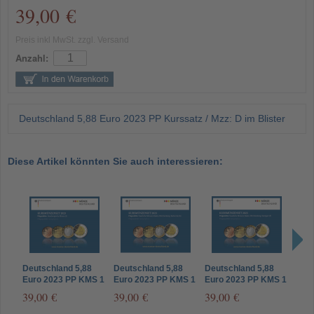
39,00 €
Preis inkl MwSt. zzgl. Versand
Anzahl:
Deutschland 5,88 Euro 2023 PP Kurssatz / Mzz: D im Blister
Diese Artikel könnten Sie auch interessieren:
Deutschland 5,88
Deutschland 5,88
Deutschland 5,88
Deut
Euro 2023 PP KMS 1
Euro 2023 PP KMS 1
Euro 2023 PP KMS 1
Euro
Cent - 2 Euro Mzz. J
Cent - 2 Euro Mzz G
Cent - 2 Euro Mzz F
Cent
39,00 €
39,00 €
39,00 €
49,