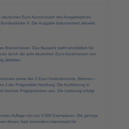
len deutschen Euro-Kursmünzen des Ausgabejahres
undesländer II. Die Ausgabe dokumentiert aktuelle
.
s Bremerhaven. Das Bauwerk steht sinnbildlich für
münze durch die acht deutschen Euro-Kursmünzen von
ig abbilden.
Kursmünzen sowie der 2-Euro-Gedenkmünze „Bremen –
n J der Prägestätte Hamburg. Die Ausführung in
und höchste Prägepräzision aus. Die Lieferung erfolgt
renzten Auflage von nur 9.000 Exemplaren. Die geringe
hen diesen Satz besonders interessant für