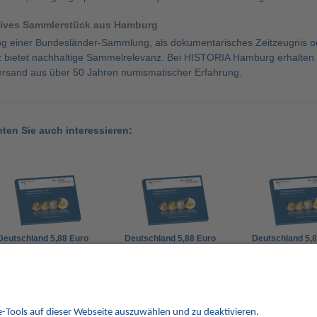
tives Sammlerstück aus Hamburg
g einer Bundesländer-Sammlung, als dokumentarisches Zeitzeugnis od
bietet nachhaltige Sammelrelevanz. Bei HISTORIA Hamburg erhalten S
ersand aus über 50 Jahren numismatischer Erfahrung.
nten Sie auch interessieren:
Deutschland 5,88 Euro
Deutschland 5,88 Euro
Deutschland 5,
2026 (A) KMS Polierte
2026 (G) KMS Polierte
2026 (F) KMS Po
Platte im Blister
Platte im Blister
Platte im Blister
63,00 €
53,00 €
53,00 €