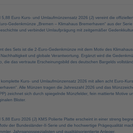
 5,88 Euro Kurs- und Umlaufmünzensatz 2026 (J) vereint die offiziel
Euro-Gedenkmünze „Bremen – Klimahaus Bremerhaven“ aus der Serie B
schichte und verbindet Umlaufprägung mit zeitgemäßer Gedenkkultur
nt des Sets ist die 2-Euro-Gedenkmünze mit dem Motiv des Klimahause
 Nachhaltigkeit und globale Verantwortung. Ergänzt wird die Gedenk
o, die das vertraute Erscheinungsbild des deutschen Bargelds vollständ
er komplette Kurs- und Umlaufmünzensatz 2026 mit allen acht Euro-
rhaven“. Alle Münzen tragen die Jahreszahl 2026 und das Münzzeiche
 (PP) zeichnet sich durch spiegelnde Münzfelder, fein mattierte Motive 
inalen Blister.
5,88 Euro 2026 (J) KMS Polierte Platte erscheint in einer streng beg
Motiv der Bundesländer-II-Serie und die hochwertige Prägequalität mac
ler, Jahrgangsspezialisten und qualitätsorientierte Anleger.