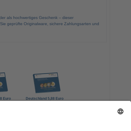
er als hochwertiges Geschenk – dieser
ie geprüfte Originalware, sichere Zahlungsarten und
88 Euro
Deutschland 5,88 Euro
lierte
2026 (D) KMS Polierte
Platte im Blister
53,00 €