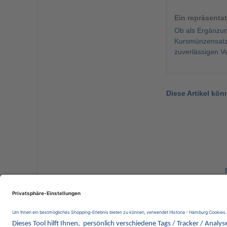
Ein repräsenta
Ob als Ergänzun
Kursmünzensatz 
zuverlässigen V
Diese Artikel kön