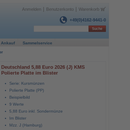
|
|
Anmelden
Benutzerkonto
Warenkorb
+49(0)4162-9441-0
Suche
 Ankauf
Sammelservice
er
Deutschland 5,88 Euro 2026 (J) KMS
Polierte Platte im Blister
Serie: Kursmünzen
Polierte Platte (PP)
Beispielbild
9 Werte
5,88 Euro inkl. Sondermünze
Im Blister
Mzz. J (Hamburg)