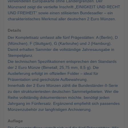
verwendeten Europakarte ohne Ländergrenzen. Der
Münzrand zeigt die vertiefte Inschrift „EINIGKEIT UND RECHT
UND FREIHEIT“ sowie einen stilisierten Bundesadler – ein
charakteristisches Merkmal aller deutschen 2 Euro Münzen.
Details
Der Komplettsatz umfasst alle fünf Prägestätten: A (Berlin), D
(München), F (Stuttgart), G (Karlsruhe) und J (Hamburg).
Damit erhalten Sammler die vollständige Jahresausgabe in
Stempelglanz.
Die technischen Spezifikationen entsprechen den Standards
der 2 Euro Münze (Bimetall, 25,75 mm, 8,5 g). Die
Auslieferung erfolgt im offiziellen Folder – ideal für
Präsentation und geschützte Aufbewahrung.
Innerhalb der 2 Euro Münzen zählt die Bundesländer-II-Serie
zu den strukturiertesten deutschen Sammelgebieten. Wer die
Reihe vollständig dokumentieren möchte, benötigt jeden
Jahrgang im Fünfersatz. Ergänzend empfiehlt sich passendes
Münzenzubehör zur langfristigen Archivierung.
Auflage