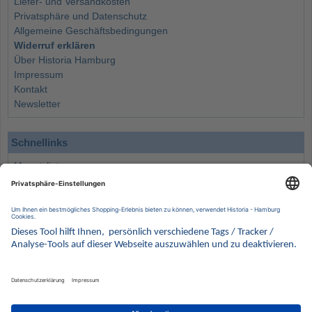
Liefer- und Versandkosten
Privatsphäre und Datenschutz
Allgemeine Geschäftsbedingungen
Widerruf erklären
Über Historia Hamburg
Impressum
Kontakt
Newsletter
Schnellinks
Monatsliste
Angebote
Info
Wissenswertes
Wertanlagen
Kontakt
Münzen Ankauf
Sammelservice
Alle Preise verstehen sich inklusive der gesetzlichen UST und zuzüglich Versand.