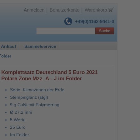
|
|
Anmelden
Benutzerkonto
Warenkorb
+49(0)4162-9441-0
Suche
 Ankauf
Sammelservice
Folder
Komplettsatz Deutschland 5 Euro 2021
Polare Zone Mzz. A - J im Folder
Serie: Klimazonen der Erde
Stempelglanz (stgl)
9 g CuNi mit Polymerring
Ø 27,2 mm
5 Werte
25 Euro
Im Folder