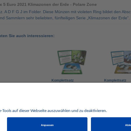
x 5 Euro 2021 Klimazonen der Erde - Polare Zone
z. A D F G J im Folder. Diese Münzen mit violeten Ring bildet den Ab
d Sammlern sehr beliebten, fünfteiligen Serie „Klimazonen der Erde“.
nten Sie auch interessieren:
Komplettsatz
Komplettsatz
Deutschland 5 Euro
Deutschland 5 
2019 Gemäßigte Zone
2020 Subpolare
79,00 €
69,00 €
Mzz. A - J im Folder
D-F-G-J im Fold
Alle Preise verstehen sich inklusive der gesetzlichen UST und zuzüglich Versand.
behalten uns vor, für ausgewählte Münzen die Differenzbesteuerung gemäß § 25a UStG anzuwe
Alle Angebote freibleibend solange der Vorrat reicht. Irrtum vorbehalten. Bilder sind Beispielbilder
Münzen von HISTORIA Münzhandelsgesellschaft mbH
© 2021
PCS, IT mit Augenmaß