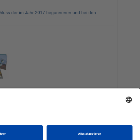
schluss der im Jahr 2017 begonnenen und bei den
Euro
 Zone A-
er
nden.