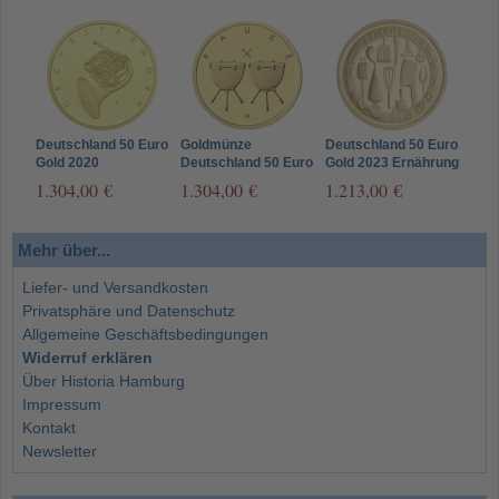
Deutschland 50 Euro
Goldmünze
Deutschland 50 Euro
Gold 2020
Deutschland 50 Euro
Gold 2023 Ernährung
Orchesterhorn -
Gold 2021 Pauke -
- Deutsches
1.304,00 €
1.304,00 €
1.213,00 €
Musikinstrumente
Musikinstrumente
Handwerk
Mehr über...
Liefer- und Versandkosten
Privatsphäre und Datenschutz
Allgemeine Geschäftsbedingungen
Widerruf erklären
Über Historia Hamburg
Impressum
Kontakt
Newsletter