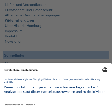
Liefer- und Versandkosten
Privatsphäre und Datenschutz
Allgemeine Geschäftsbedingungen
Widerruf erklären
Über Historia Hamburg
Impressum
Kontakt
Newsletter
Schnellinks
Monatsliste
Angebote
Info
Wissenswertes
Wertanlagen
Kontakt
Münzen Ankauf
Sammelservice