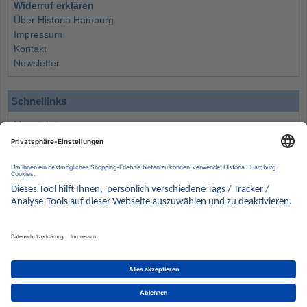
Widerruf erklären
Über Historia Hamburg
Impressum
Kontakt
Newsletter
Schnellinks
Monatsliste
Angebote
Info
Wissenswertes
Wertanlagen
Kontakt
Münzen Ankauf
Sammelservice
Alle Preise verstehen sich inklusive der gesetzlichen UST und zuzüglich Versand.
Wir behalten uns vor, für ausgewählte Münzen die Differenzbesteuerung gemäß § 25a UStG
anzuwenden.
Alle Angebote freibleibend solange der Vorrat reicht. Irrtum vorbehalten. Bilder sind
Beispielbilder