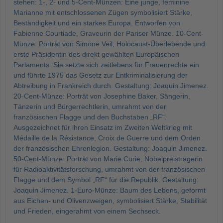
stehen: 1-, 2- und 5-Cent-Münzen: Eine junge, feminine
Marianne mit entschlossenen Zügen symbolisiert Stärke,
Beständigkeit und ein starkes Europa. Entworfen von
Fabienne Courtiade, Graveurin der Pariser Münze. 10-Cent-
Münze: Porträt von Simone Veil, Holocaust-Überlebende und
erste Präsidentin des direkt gewählten Europäischen
Parlaments. Sie setzte sich zeitlebens für Frauenrechte ein
und führte 1975 das Gesetz zur Entkriminalisierung der
Abtreibung in Frankreich durch. Gestaltung: Joaquin Jimenez.
20-Cent-Münze: Porträt von Josephine Baker, Sängerin,
Tänzerin und Bürgerrechtlerin, umrahmt von der
französischen Flagge und den Buchstaben „RF“.
Ausgezeichnet für ihren Einsatz im Zweiten Weltkrieg mit
Médaille de la Résistance, Croix de Guerre und dem Orden
der französischen Ehrenlegion. Gestaltung: Joaquin Jimenez.
50-Cent-Münze: Porträt von Marie Curie, Nobelpreisträgerin
für Radioaktivitätsforschung, umrahmt von der französischen
Flagge und dem Symbol „RF“ für die Republik. Gestaltung:
Joaquin Jimenez. 1-Euro-Münze: Baum des Lebens, geformt
aus Eichen- und Olivenzweigen, symbolisiert Stärke, Stabilität
und Frieden, eingerahmt von einem Sechseck.