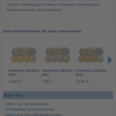
und Ihre Sammlung um diesen exklusiven französischen
Kleinmünzensatz 2026 erweitern!
Diese Artikel könnten Sie auch interessieren:
Frankreich 1,88 Euro
Frankreich 1,88 Euro
Frankreich 1,88 Euro
Fran
2009
2021
2010
2023
Kur
34,00 €
7,00 €
32,00 €
12,
Mehr über...
Liefer- und Versandkosten
Privatsphäre und Datenschutz
Allgemeine Geschäftsbedingungen