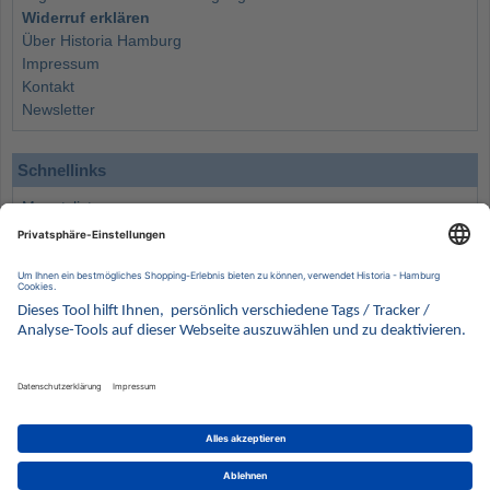
Widerruf erklären
Über Historia Hamburg
Impressum
Kontakt
Newsletter
Schnellinks
Monatsliste
Angebote
Info
Wissenswertes
Wertanlagen
Kontakt
Münzen Ankauf
Sammelservice
Alle Preise verstehen sich inklusive der gesetzlichen UST und zuzüglich Versand.
Wir behalten uns vor, für ausgewählte Münzen die Differenzbesteuerung gemäß § 25a UStG
anzuwenden.
Alle Angebote freibleibend solange der Vorrat reicht. Irrtum vorbehalten. Bilder sind