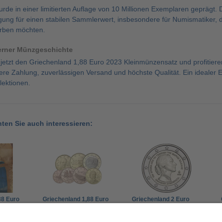
de in einer limitierten Auflage von 10 Millionen Exemplaren geprägt. D
rägung für einen stabilen Sammlerwert, insbesondere für Numismatiker,
rben möchten.
erner Münzgeschichte
h jetzt den Griechenland 1,88 Euro 2023 Kleinmünzensatz und profitie
ere Zahlung, zuverlässigen Versand und höchste Qualität. Ein idealer 
lektionen.
nten Sie auch interessieren:
88 Euro
Griechenland 1,88 Euro
Griechenland 2 Euro
Chios 1
2022
2023 Maria Callas
 Folder
19,00 €
4,90 €