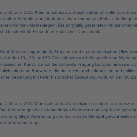
d 1,88 Euro 2023 Kleinmünzensatz umfasst sieben offizielle Euromünze
erhalten Sammler und Liebhaber einen kompakten Einblick in die griech
zelnen Münzen widerspiegeln. Die sorgfältig gestalteten Münzen mach
en Geschenk für Freunde europäischer Numismatik.
-Cent-Münzen zeigen die für Griechenland charakteristischen Olivenzwei
n. Auf den 10-, 20- und 50-Cent-Münzen wird die griechische Mytholog
 klassischen Kunst, die auf die kulturelle Prägung Europas hinweisen.
önlichkeiten und Bauwerke, die das reiche architektonische und politi
ische Gestaltung mit tiefer historischer Bedeutung, wodurch der Münzsa
d 1,88 Euro 2023 Münzsatz enthält die offiziellen sieben Euromünzen a
ügt über den gesetzlich festgelegten Nennwert und ist präzise geprä
 Die sorgfältige Verarbeitung und der scharfe Stempel gewährleisten e
chermaßen überzeugt.