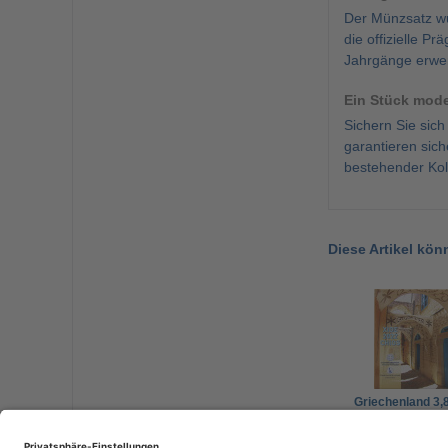
Der Münzsatz wur
die offizielle P
Jahrgänge erwe
Ein Stück mod
Sichern Sie sic
garantieren sich
bestehender Kol
Diese Artikel kön
Griechenland 3,
2022 Stgl. KMS 
Cent - 2 Euro im
39,00 €