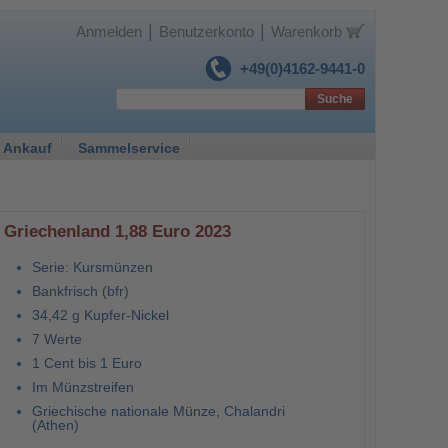
|
|
Anmelden
Benutzerkonto
Warenkorb
+49(0)4162-9441-0
Suche
 Ankauf
Sammelservice
Griechenland 1,88 Euro 2023
Serie: Kursmünzen
Bankfrisch (bfr)
34,42 g Kupfer-Nickel
7 Werte
1 Cent bis 1 Euro
Im Münzstreifen
Griechische nationale Münze, Chalandri
(Athen)