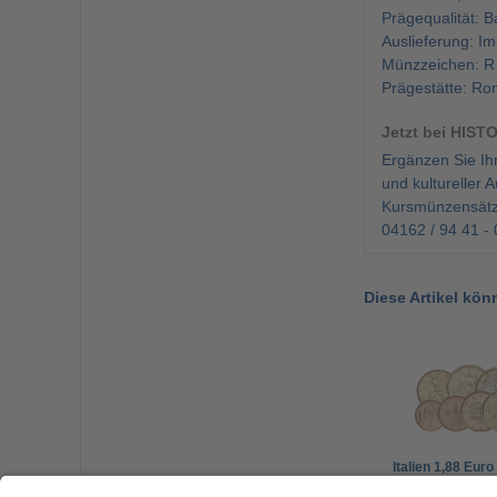
Prägequalität: B
Auslieferung: Im
Münzzeichen: R
Prägestätte: Rom
Jetzt bei HIST
Ergänzen Sie Ih
und kultureller
Kursmünzensätze
04162 / 94 41 - 
Diese Artikel kön
Italien 1,88 Euro
Kleinmünzensat