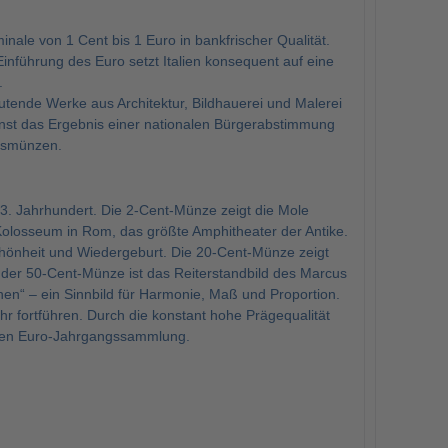
nale von 1 Cent bis 1 Euro in bankfrischer Qualität.
 Einführung des Euro setzt Italien konsequent auf eine
.
tende Werke aus Architektur, Bildhauerei und Malerei
einst das Ergebnis einer nationalen Bürgerabstimmung
ursmünzen.
3. Jahrhundert. Die 2-Cent-Münze zeigt die Mole
Kolosseum in Rom, das größte Amphitheater der Antike.
chönheit und Wiedergeburt. Die 20-Cent-Münze zeigt
 der 50-Cent-Münze ist das Reiterstandbild des Marcus
en“ – ein Sinnbild für Harmonie, Maß und Proportion.
r fortführen. Durch die konstant hohe Prägequalität
nlosen Euro-Jahrgangssammlung.