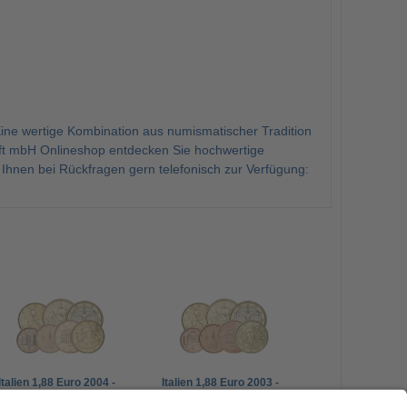
ne wertige Kombination aus numismatischer Tradition
aft mbH Onlineshop entdecken Sie hochwertige
nen bei Rückfragen gern telefonisch zur Verfügung:
Italien 1,88 Euro 2004 -
Italien 1,88 Euro 2003 -
Kleinmünzensatz 1 Cent
Kleinmünzensatz 1 Cent