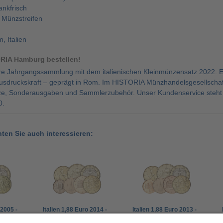
ankfrisch
 Münzstreifen
, Italien
ORIA Hamburg bestellen!
re Jahrgangssammlung mit dem italienischen Kleinmünzensatz 2022. Ei
 Ausdruckskraft – geprägt in Rom. Im HISTORIA Münzhandelsgesellsch
, Sonderausgaben und Sammlerzubehör. Unser Kundenservice steht Ih
0.
nten Sie auch interessieren:
 2005 -
Italien 1,88 Euro 2014 -
Italien 1,88 Euro 2013 -
z 1 Cent
Kleinmünzensatz 1 Cent
Kleinmünzensatz 1 Cent