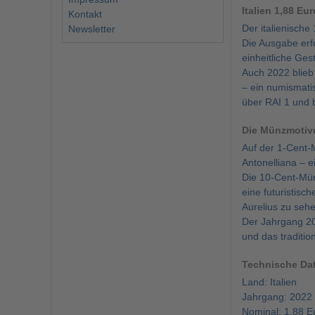
Italien 1,88 Eu
Kontakt
Der italienische
Newsletter
Die Ausgabe erfo
einheitliche Ges
Auch 2022 blieb
– ein numismatis
über RAI 1 und 
Die Münzmotive
Auf der 1-Cent-
Antonelliana – 
Die 10-Cent-Mün
eine futuristis
Aurelius zu seh
Der Jahrgang 20
und das traditio
Technische Da
Land: Italien
Jahrgang: 2022
Nominal: 1,88 E