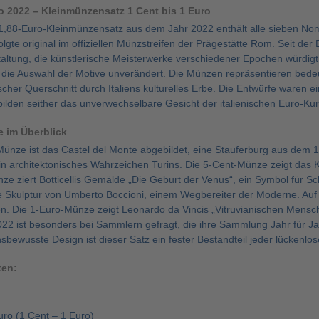
ro 2022 – Kleinmünzensatz 1 Cent bis 1 Euro
 1,88-Euro-Kleinmünzensatz aus dem Jahr 2022 enthält alle sieben Nomi
lgte original im offiziellen Münzstreifen der Prägestätte Rom. Seit der
taltung, die künstlerische Meisterwerke verschiedener Epochen würdigt
 die Auswahl der Motive unverändert. Die Münzen repräsentieren bedeu
cher Querschnitt durch Italiens kulturelles Erbe. Die Entwürfe waren 
bilden seither das unverwechselbare Gesicht der italienischen Euro-K
 im Überblick
Münze ist das Castel del Monte abgebildet, eine Stauferburg aus dem 1
ein architektonisches Wahrzeichen Turins. Die 5-Cent-Münze zeigt das 
ze ziert Botticellis Gemälde „Die Geburt der Venus“, ein Symbol für S
che Skulptur von Umberto Boccioni, einem Wegbereiter der Moderne. Auf
en. Die 1-Euro-Münze zeigt Leonardo da Vincis „Vitruvianischen Mensch
22 ist besonders bei Sammlern gefragt, die ihre Sammlung Jahr für Jah
nsbewusste Design ist dieser Satz ein fester Bestandteil jeder lücke
ten:
uro (1 Cent – 1 Euro)