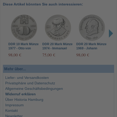
Diese Artikel könnten Sie auch interessieren:
DDR 10 Mark Münze
DDR 20 Mark Münze
DDR 20 Mark Münze
DDR
1977 - Otto von
1974 - Immanuel
1969 - Johann
1988
Guericke
Kant
Wolfgang von
98,00 €
75,00 €
98,00 €
85,
Goethe
Mehr über...
Liefer- und Versandkosten
Privatsphäre und Datenschutz
Allgemeine Geschäftsbedingungen
Widerruf erklären
Über Historia Hamburg
Impressum
Kontakt
Newsletter