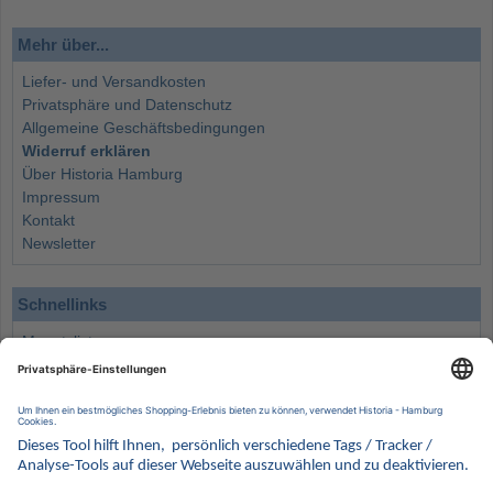
Mehr über...
Liefer- und Versandkosten
Privatsphäre und Datenschutz
Allgemeine Geschäftsbedingungen
Widerruf erklären
Über Historia Hamburg
Impressum
Kontakt
Newsletter
Schnellinks
Monatsliste
Angebote
Info
Wissenswertes
Wertanlagen
Kontakt
Münzen Ankauf