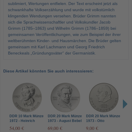
sublimiert, Wertungen entfielen. Der Text erscheint jetzt als
schwankhafte Volkserzählung und wurde mit volkstümlich
klingenden Wendungen versehen. Brüder Grimm nannten
sich die Sprachwissenschaftler und Volkskundler Jacob
Grimm (1785–1863) und Wilhelm Grimm (1786–1859) bei
gemeinsamen Veröffentlichungen, wie zum Beispiel der ihrer
weltberühmten Kinder- und Hausmärchen. Die Brüder gelten
gemeinsam mit Karl Lachmann und Georg Friedrich
Beneckeals „Gründungsväter“ der Germanistik.
Diese Artikel könnten Sie auch interessieren:
DDR 10 Mark Münze
DDR 20 Mark Münze
DDR 20 Mark Münze
DDR
1972 - Heinrich
1973 - August Bebel
1973 - Otto
1984
Heine
Grotewohl
Frie
54,00 €
69,00 €
9,00 €
149