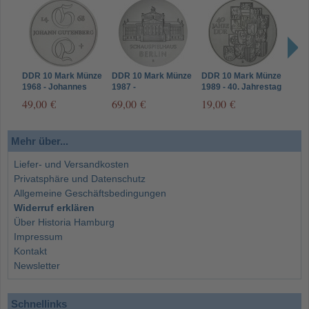
DDR 10 Mark Münze
DDR 10 Mark Münze
DDR 10 Mark Münze
DDR
1968 - Johannes
1987 -
1989 - 40. Jahrestag
1973
Gutenberg
Schauspielhaus
der DDR-Gründung
49,00 €
69,00 €
19,00 €
69,
Berlin
Mehr über...
Liefer- und Versandkosten
Privatsphäre und Datenschutz
Allgemeine Geschäftsbedingungen
Widerruf erklären
Über Historia Hamburg
Impressum
Kontakt
Newsletter
Schnellinks