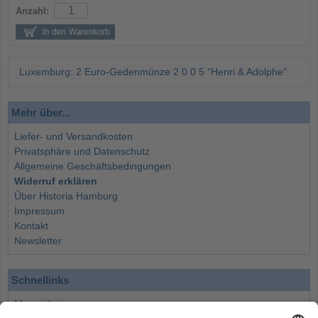
Anzahl:
Luxemburg: 2 Euro-Gedenmünze 2 0 0 5 "Henri & Adolphe"
Mehr über...
Liefer- und Versandkosten
Privatsphäre und Datenschutz
Allgemeine Geschäftsbedingungen
Widerruf erklären
Über Historia Hamburg
Impressum
Kontakt
Newsletter
Schnellinks
Monatsliste