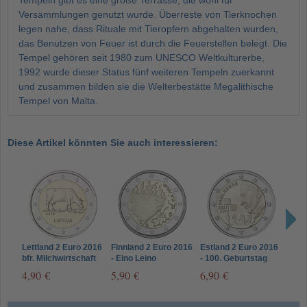
Tempeln gibt es eine große Terrasse, die wohl für
Versammlungen genutzt wurde. Überreste von Tierknochen
legen nahe, dass Rituale mit Tieropfern abgehalten wurden,
das Benutzen von Feuer ist durch die Feuerstellen belegt. Die
Tempel gehören seit 1980 zum UNESCO Weltkulturerbe,
1992 wurde dieser Status fünf weiteren Tempeln zuerkannt
und zusammen bilden sie die Welterbestätte Megalithische
Tempel von Malta.
Diese Artikel könnten Sie auch interessieren:
Lettland 2 Euro 2016
Finnland 2 Euro 2016
Estland 2 Euro 2016
Luxe
bfr. Milchwirtschaft
- Eino Leino
- 100. Geburtstag
2016
des Schachspielers
Groß
4,90 €
5,90 €
6,90 €
3,9
Paul Keres
Char