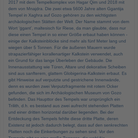
2017 mit dem Tempelkomplex von Hagar Qim und 2018 mit
dem von Mnajdra. Die zwei etwa 5600 Jahre alten Ggantija
Tempel in Xaghra auf Gozo gehören zu den wichtigsten
archäologischen Stätten der Welt. Der Name stammt von dem
Wort ‘ġgant’, maltesisch für Riese, da man glaubte, dass nur
diese einen Tempel in so einer Größe erbaut haben können -
einige der Kalksteinblöcke sind mehr als fünf Meter lang und
wiegen über 5 Tonnen. Für die äußeren Mauern wurde
strapazierfähiger korallenartiger Kalkstein verwendet, auch
ein Grund für das lange Überleben der Gebäude. Die
Innenausstattung wie Türen, Altare und dekorative Scheiben
sind aus sanfterem, glattem Globigerina-Kalkstein erbaut. Es
gibt Hinweise auf verputzte und gestrichene Innenwände,
denn es wurden zwei Verputzfragmente mit rotem Ocker
gefunden, die sich im Archäologischen Museum von Gozo
befinden. Das Haupttor des Tempels war ursprünglich ein
Trilith, d.h. es bestand aus zwei aufrecht stehenden Platten
und einer dritten horizontal darüber liegenden. Bei der
Entdeckung des Tempels fehlte diese dritte Platte, deren
Existenz ist jedoch dadurch belegt, dass auf den senkrechten
Platten noch die Einkerbungen zu sehen sind. Vor den