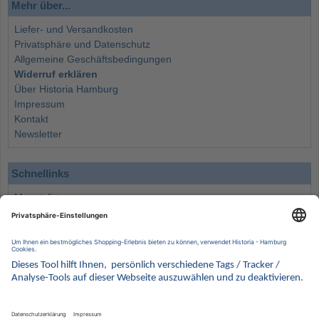
Mehr über...
Liefer- und Versandkosten
Privatsphäre und Datenschutz
Allgemeine Geschäftsbedingungen
Widerruf erklären
Über Historia Hamburg
Impressum
Kontakt
Newsletter
Schnellinks
Monatsliste
Angebote
Info
Wissenswertes
Wertanlagen
Kontakt
Münzen Ankauf
Sammelservice