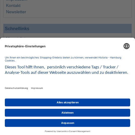
Kontakt
Newsletter
Schnellinks
Monatsliste
Angebote
Info
Wissenswertes
Wertanlagen
Kontakt
Münzen Ankauf
Sammelservice
Alle Preise verstehen sich inklusive der gesetzlichen UST und zuzüglich Versand.
Wir behalten uns vor, für ausgewählte Münzen die Differenzbesteuerung gemäß § 25a UStG
anzuwenden.
Alle Angebote freibleibend solange der Vorrat reicht. Irrtum vorbehalten. Bilder sind
Beispielbilder
Münzen von HISTORIA Münzhandelsgesellschaft mbH
© 2021
PCS, IT mit Augenmaß
eCommerce Engine © 2018
Magento