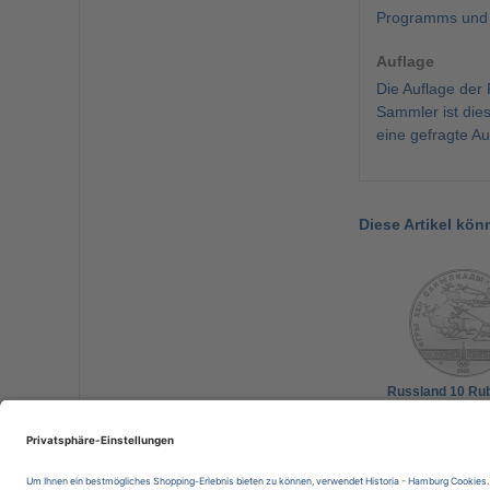
Programms und p
Auflage
Die Auflage der
Sammler ist dies
eine gefragte A
Diese Artikel kön
Russland 10 Ru
Silber 1980 (Ud
Olympiade Mos
121,00 €
Rentier-Rennen