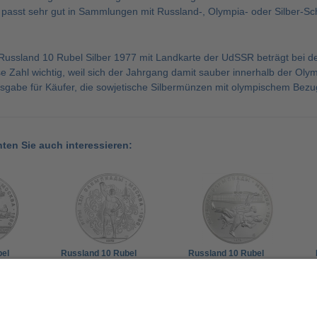
asst sehr gut in Sammlungen mit Russland-, Olympia- oder Silber-Sc
 Russland 10 Rubel Silber 1977 mit Landkarte der UdSSR beträgt bei
e Zahl wichtig, weil sich der Jahrgang damit sauber innerhalb der Olym
usgabe für Käufer, die sowjetische Silbermünzen mit olympischem Bezu
nten Sie auch interessieren:
bel
Russland 10 Rubel
Russland 10 Rubel
SSR) –
Silber 1979 (UdSSR) –
Silber 1979 (UdSSR) –
kau
Olympiade Moskau
Olympiade Moskau Judo
121,00 €
121,00 €
Gewichtheben