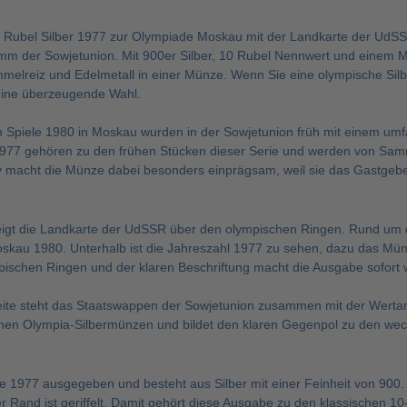
 Rubel Silber 1977 zur Olympiade Moskau mit der Landkarte der UdSSR
m der Sowjetunion. Mit 900er Silber, 10 Rubel Nennwert und einem Mo
melreiz und Edelmetall in einer Münze. Wenn Sie eine olympische Silb
eine überzeugende Wahl.
 Spiele 1980 in Moskau wurden in der Sowjetunion früh mit einem um
77 gehören zu den frühen Stücken dieser Serie und werden von Samml
macht die Münze dabei besonders einprägsam, weil sie das Gastgeberlan
eigt die Landkarte der UdSSR über den olympischen Ringen. Rund um das
skau 1980. Unterhalb ist die Jahreszahl 1977 zu sehen, dazu das M
pischen Ringen und der klaren Beschriftung macht die Ausgabe sofort 
eite steht das Staatswappen der Sowjetunion zusammen mit der Wertang
schen Olympia-Silbermünzen und bildet den klaren Gegenpol zu den wec
 1977 ausgegeben und besteht aus Silber mit einer Feinheit von 900
er Rand ist geriffelt. Damit gehört diese Ausgabe zu den klassischen 