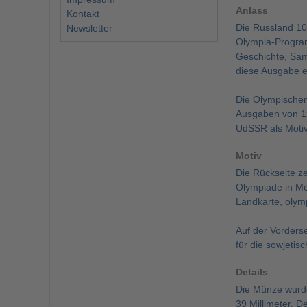
Anlass
Kontakt
Die Russland 10
Newsletter
Olympia-Program
Geschichte, Sam
diese Ausgabe 
Die Olympischen
Ausgaben von 19
UdSSR als Motiv 
Motiv
Die Rückseite z
Olympiade in Mo
Landkarte, olym
Auf der Vorders
für die sowjeti
Details
Die Münze wurde
39 Millimeter. D