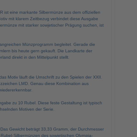
 ist eine markante Silbermünze aus dem offiziellen
tiv mit klarem Zeitbezug verbindet diese Ausgabe
ermünze mit starker sowjetischer Prägung suchen, ist
fangreichen Münzprogramm begleitet. Gerade die
ern bis heute gern gekauft. Die Landkarte der
d direkt in den Mittelpunkt stellt.
 Motiv läuft die Umschrift zu den Spielen der XXII.
ünzzeichen LMD. Genau diese Kombination aus
wiedererkennbar.
abe zu 10 Rubel. Diese feste Gestaltung ist typisch
hselnden Motiven der Serie.
. Das Gewicht beträgt 33,33 Gramm, der Durchmesser
10-Rubel-Silbermünzen des sowjetischen Olympia-