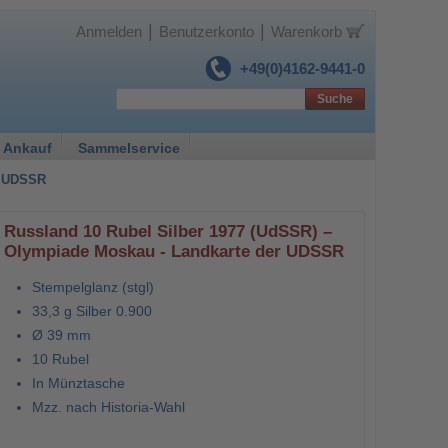
|
|
Anmelden
Benutzerkonto
Warenkorb
+49(0)4162-9441-0
Suche
 Ankauf
Sammelservice
r UDSSR
Russland 10 Rubel Silber 1977 (UdSSR) –
Olympiade Moskau - Landkarte der UDSSR
Stempelglanz (stgl)
33,3 g Silber 0.900
Ø 39 mm
10 Rubel
In Münztasche
Mzz. nach Historia-Wahl