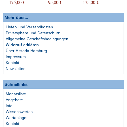
175,00 €
195,00 €
175,00 €
175
Martin in Moskau
Heiligen Jungfrau - Y.
Waffenproduktion in
in K
1334
Tula
Mehr über...
Liefer- und Versandkosten
Privatsphäre und Datenschutz
Allgemeine Geschäftsbedingungen
Widerruf erklären
Über Historia Hamburg
Impressum
Kontakt
Newsletter
Schnellinks
Monatsliste
Angebote
Info
Wissenswertes
Wertanlagen
Kontakt