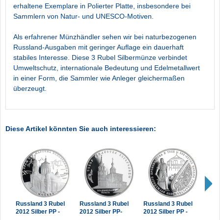
erhaltene Exemplare in Polierter Platte, insbesondere bei
Sammlern von Natur- und UNESCO-Motiven.
Als erfahrener Münzhändler sehen wir bei naturbezogenen
Russland-Ausgaben mit geringer Auflage ein dauerhaft
stabiles Interesse. Diese 3 Rubel Silbermünze verbindet
Umweltschutz, internationale Bedeutung und Edelmetallwert
in einer Form, die Sammler wie Anleger gleichermaßen
überzeugt.
Diese Artikel könnten Sie auch interessieren:
Russland 3 Rubel
Russland 3 Rubel
Russland 3 Rubel
Russ
2012 Silber PP -
2012 Silber PP-
2012 Silber PP -
2012
Tempel des Heiligen
Kathedrale der
Staatliche
Himm