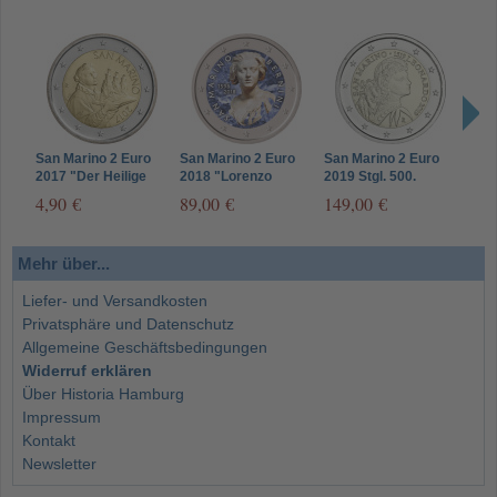
San Marino 2 Euro
San Marino 2 Euro
San Marino 2 Euro
San 
2017 "Der Heilige
2018 "Lorenzo
2019 Stgl. 500.
2020
Marinus" - Neues
Bernini" in FARBE
Todestag von
Tode
4,90 €
89,00 €
149,00 €
149
Motiv
Leonardo da Vinci
Raff
Mehr über...
Liefer- und Versandkosten
Privatsphäre und Datenschutz
Allgemeine Geschäftsbedingungen
Widerruf erklären
Über Historia Hamburg
Impressum
Kontakt
Newsletter