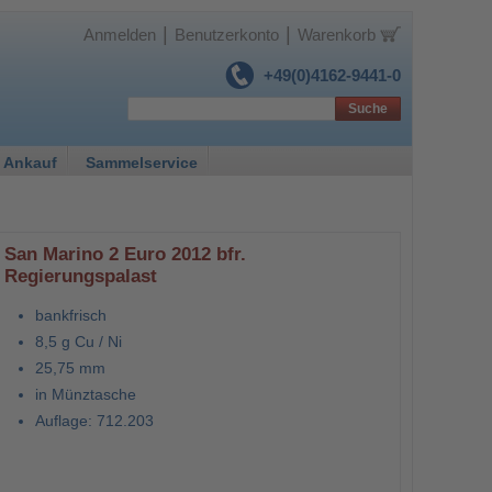
|
|
Anmelden
Benutzerkonto
Warenkorb
+49(0)4162-9441-0
Suche
 Ankauf
Sammelservice
San Marino 2 Euro 2012 bfr.
Regierungspalast
bankfrisch
8,5 g Cu / Ni
25,75 mm
in Münztasche
Auflage: 712.203