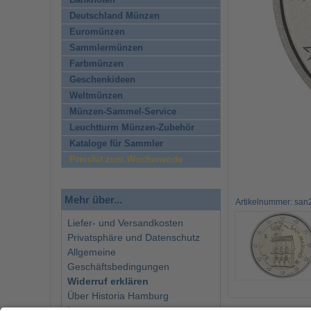
Banknoten
Deutschland Münzen
Euromünzen
Sammlermünzen
Farbmünzen
Geschenkideen
Weltmünzen
Münzen-Sammel-Service
Leuchtturm Münzen-Zubehör
Kataloge für Sammler
Preishit zum Wochenende
Mehr über...
Artikelnummer: sa
Liefer- und Versandkosten
Privatsphäre und Datenschutz
Allgemeine
Geschäftsbedingungen
Widerruf erklären
Über Historia Hamburg
Impressum