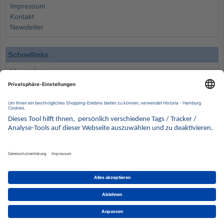
Impressum
Kontakt
Newsletter
Schnellinks
Monatsliste
Angebote
Info
Wissenswertes
Wertanlagen
Kontakt
Münzen Ankauf
Sammelservice
Alle Preise verstehen sich inklusive der gesetzlichen UST und zuzüglich Versand.
Wir behalten uns vor, für ausgewählte Münzen die Differenzbesteuerung gemäß § 25a UStG
anzuwenden.
Alle Angebote freibleibend solange der Vorrat reicht. Irrtum vorbehalten. Bilder sind
Beispielbilder
Münzen von HISTORIA Münzhandelsgesellschaft mbH
© 2021
PCS, IT mit Augenmaß