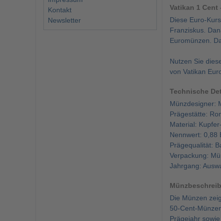
Vatikan 1 Cent
Kontakt
Diese Euro-Kurs
Newsletter
Franziskus. Dana
Euromünzen. Dam
Nutzen Sie dies
von Vatikan Eur
Technische Det
Münzdesigner: M
Prägestätte: Rom
Material: Kupfer
Nennwert: 0,88 
Prägequalität: B
Verpackung: Mün
Jahrgang: Ausw
Münzbeschrei
Die Münzen zeige
50-Cent-Münzen 
Prägejahr sowie