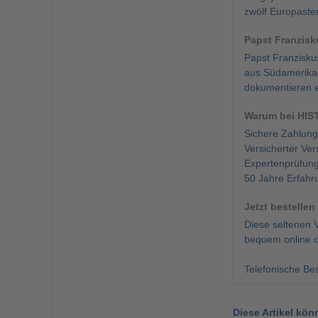
zwölf Europaste
Papst Franzisk
Papst Franziskus
aus Südamerika. 
dokumentieren e
Warum bei HIS
Sichere Zahlung
Versicherter Ver
Expertenprüfung
50 Jahre Erfahr
Jetzt bestellen
Diese seltenen 
bequem online o
Telefonische Bes
Diese Artikel kön