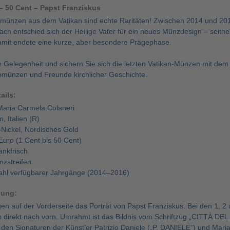
 – 50 Cent – Papst Franziskus
münzen aus dem Vatikan sind echte Raritäten! Zwischen 2014 und 2016
ch entschied sich der Heilige Vater für ein neues Münzdesign – seithe
it endete eine kurze, aber besondere Prägephase.
e Gelegenheit und sichern Sie sich die letzten Vatikan-Münzen mit dem
omünzen und Freunde kirchlicher Geschichte.
ails:
aria Carmela Colaneri
, Italien (R)
-Nickel, Nordisches Gold
Euro (1 Cent bis 50 Cent)
ankfrisch
zstreifen
ahl verfügbarer Jahrgänge (2014–2016)
bung:
n auf der Vorderseite das Porträt von Papst Franziskus. Bei den 1, 2 u
direkt nach vorn. Umrahmt ist das Bildnis vom Schriftzug „CITTÀ D
 den Signaturen der Künstler Patrizio Daniele („P. DANIELE“) und Mari