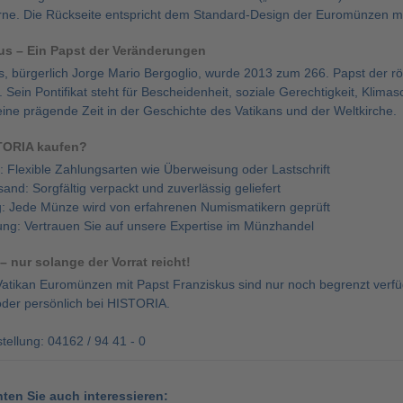
rne. Die Rückseite entspricht dem Standard-Design der Euromünzen mi
us – Ein Papst der Veränderungen
, bürgerlich Jorge Mario Bergoglio, wurde 2013 zum 266. Papst der rö
Sein Pontifikat steht für Bescheidenheit, soziale Gerechtigkeit, Klima
ine prägende Zeit in der Geschichte des Vatikans und der Weltkirche.
TORIA kaufen?
: Flexible Zahlungsarten wie Überweisung oder Lastschrift
sand: Sorgfältig verpackt und zuverlässig geliefert
: Jede Münze wird von erfahrenen Numismatikern geprüft
ung: Vertrauen Sie auf unsere Expertise im Münzhandel
 – nur solange der Vorrat reicht!
Vatikan Euromünzen mit Papst Franziskus sind nur noch begrenzt verfüg
der persönlich bei HISTORIA.
tellung: 04162 / 94 41 - 0
nten Sie auch interessieren: