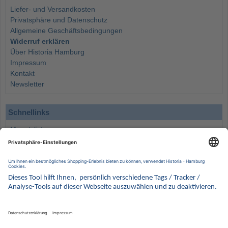
Liefer- und Versandkosten
Privatsphäre und Datenschutz
Allgemeine Geschäftsbedingungen
Widerruf erklären
Über Historia Hamburg
Impressum
Kontakt
Newsletter
Schnellinks
Monatsliste
Angebote
Info
Wissenswertes
Wertanlagen
Kontakt
Münzen Ankauf
Sammelservice