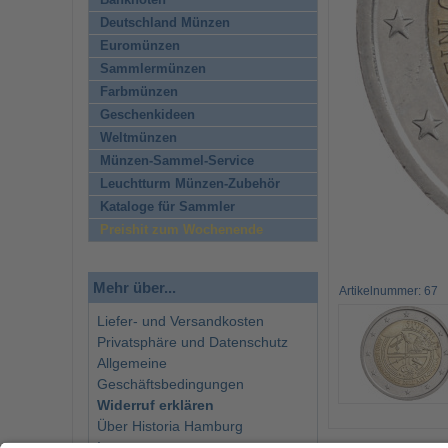
Banknoten
Deutschland Münzen
Euromünzen
Sammlermünzen
Farbmünzen
Geschenkideen
Weltmünzen
Münzen-Sammel-Service
Leuchtturm Münzen-Zubehör
Kataloge für Sammler
Preishit zum Wochenende
Mehr über...
Artikelnummer: 67
Liefer- und Versandkosten
Privatsphäre und Datenschutz
Allgemeine
Geschäftsbedingungen
Widerruf erklären
Über Historia Hamburg
Impressum