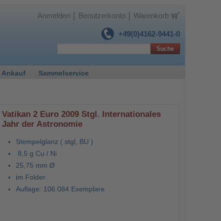
|
|
Anmelden
Benutzerkonto
Warenkorb
+49(0)4162-9441-0
Suche
 Ankauf
Sammelservice
Vatikan 2 Euro 2009 Stgl. Internationales
Jahr der Astronomie
Stempelglanz ( stgl, BU )
8,5 g Cu / Ni
25,75 mm Ø
im Folder
Auflage: 106.084 Exemplare