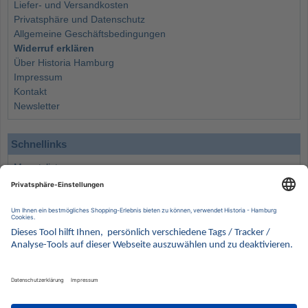
Liefer- und Versandkosten
Privatsphäre und Datenschutz
Allgemeine Geschäftsbedingungen
Widerruf erklären
Über Historia Hamburg
Impressum
Kontakt
Newsletter
Schnellinks
Monatsliste
Angebote
Info
Wissenswertes
Wertanlagen
Kontakt
Münzen Ankauf
Sammelservice