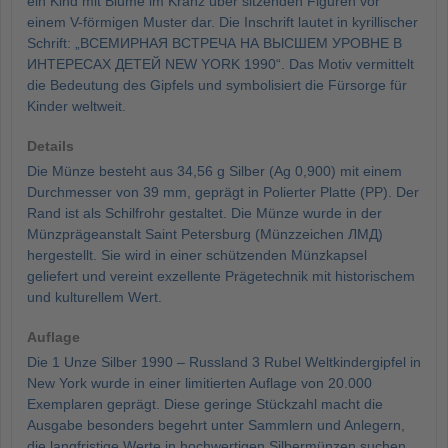
ein Kind mit Blume im Kranz über sitzenden Figuren vor
einem V-förmigen Muster dar. Die Inschrift lautet in kyrillischer
Schrift: „ВСЕМИРНАЯ ВСТРЕЧА НА ВЫСШЕМ УРОВНЕ В
ИНТЕРЕСАХ ДЕТЕЙ NEW YORK 1990“. Das Motiv vermittelt
die Bedeutung des Gipfels und symbolisiert die Fürsorge für
Kinder weltweit.
Details
Die Münze besteht aus 34,56 g Silber (Ag 0,900) mit einem
Durchmesser von 39 mm, geprägt in Polierter Platte (PP). Der
Rand ist als Schilfrohr gestaltet. Die Münze wurde in der
Münzprägeanstalt Saint Petersburg (Münzzeichen ЛМД)
hergestellt. Sie wird in einer schützenden Münzkapsel
geliefert und vereint exzellente Prägetechnik mit historischem
und kulturellem Wert.
Auflage
Die 1 Unze Silber 1990 – Russland 3 Rubel Weltkindergipfel in
New York wurde in einer limitierten Auflage von 20.000
Exemplaren geprägt. Diese geringe Stückzahl macht die
Ausgabe besonders begehrt unter Sammlern und Anlegern,
die langfristige Werte in hochwertigen Silbermünzen suchen.