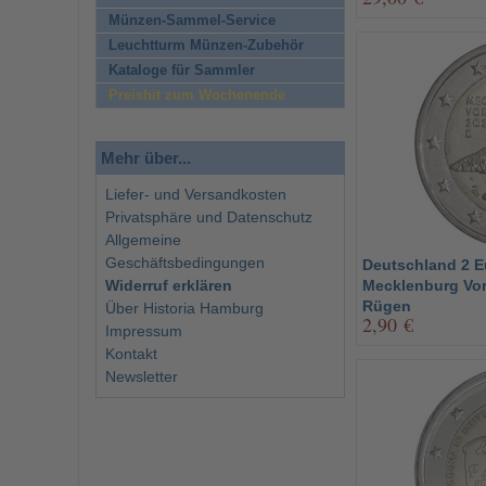
Münzen-Sammel-Service
Leuchtturm Münzen-Zubehör
Kataloge für Sammler
Preishit zum Wochenende
Mehr über...
Liefer- und Versandkosten
Privatsphäre und Datenschutz
Allgemeine
Geschäftsbedingungen
Deutschland 2 E
Widerruf erklären
Mecklenburg Vo
Rügen
Über Historia Hamburg
2,90 €
Impressum
Kontakt
Newsletter