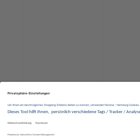
Komplettalbum a
Wir 