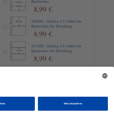
Banknoten
8,99 €
309942 - Optima 2 C Hüllen für
Banknoten 2er Einteilung
8,99 €
317839 - Optima 3 C Hüllen für
Banknoten 3er Einteilung
8,99 €
nden.