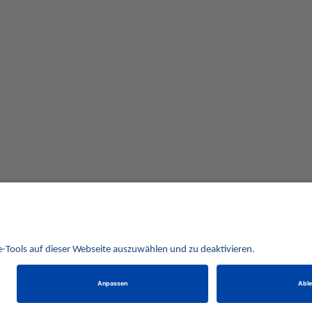
us dunkelblauem Kunstleder im beliebten OPTIMA Format.
Alle Preise verstehen sich inklusive der gesetzlichen UST und zuzüglich Versand.
behalten uns vor, für ausgewählte Münzen die Differenzbesteuerung gemäß § 25a UStG anzuwe
Alle Angebote freibleibend solange der Vorrat reicht. Irrtum vorbehalten. Bilder sind Beispielbilder
Münzen von HISTORIA Münzhandelsgesellschaft mbH
© 2021
PCS, IT mit Augenmaß
eCommerce Engine © 2018
Magento