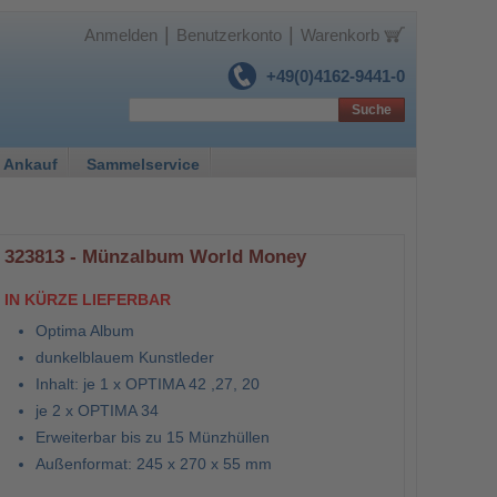
|
|
Anmelden
Benutzerkonto
Warenkorb
+49(0)4162-9441-0
Suche
 Ankauf
Sammelservice
323813 - Münzalbum World Money
IN KÜRZE LIEFERBAR
Optima Album
dunkelblauem Kunstleder
Inhalt: je 1 x OPTIMA 42 ,27, 20
je 2 x OPTIMA 34
Erweiterbar bis zu 15 Münzhüllen
Außenformat: 245 x 270 x 55 mm