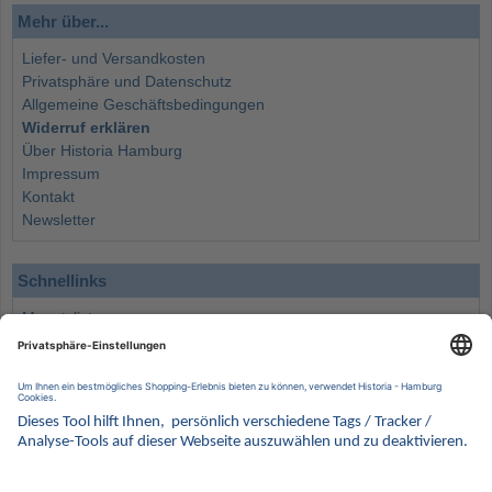
Mehr über...
Liefer- und Versandkosten
Privatsphäre und Datenschutz
Allgemeine Geschäftsbedingungen
Widerruf erklären
Über Historia Hamburg
Impressum
Kontakt
Newsletter
Schnellinks
Monatsliste
Angebote
Info
Wissenswertes
Wertanlagen
Kontakt
Münzen Ankauf
Sammelservice