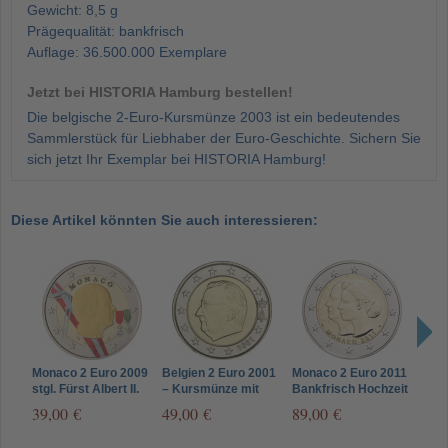
Gewicht: 8,5 g
Prägequalität: bankfrisch
Auflage: 36.500.000 Exemplare
Jetzt bei HISTORIA Hamburg bestellen!
Die belgische 2-Euro-Kursmünze 2003 ist ein bedeutendes
Sammlerstück für Liebhaber der Euro-Geschichte. Sichern Sie
sich jetzt Ihr Exemplar bei HISTORIA Hamburg!
Diese Artikel könnten Sie auch interessieren:
Monaco 2 Euro 2009
Belgien 2 Euro 2001
Monaco 2 Euro 2011
Belg
stgl. Fürst Albert II.
– Kursmünze mit
Bankfrisch Hochzeit
– Ku
Grimaldi in Farbe
König Albert II
Albert II. Grimaldi &
Alber
39,00 €
49,00 €
89,00 €
39,
Charlene
Münz