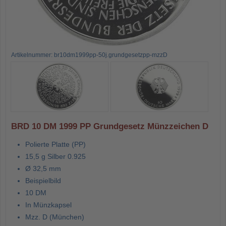
Artikelnummer: br10dm1999pp-50j.grundgesetzpp-mzzD
BRD 10 DM 1999 PP Grundgesetz Münzzeichen D
Polierte Platte (PP)
15,5 g Silber 0.925
Ø 32,5 mm
Beispielbild
10 DM
In Münzkapsel
Mzz. D (München)