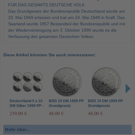
FÜR DAS GESAMTE DEUTSCHE VOLK
Das Grundgesetz der Bundesrepublik Deutschland wurde am
23. Mai 1949 erlassen und trat am 24. Mai 1949 in Kraft. Das
Saarland wurde 1957 Bestandteil der Bundesrepublik und mit
der Wiedervereinigung am 3. Oktober 1990 wurde es die
Verfassung des gesamten Deutschen Volkes.
Diese Artikel könnten Sie auch interessieren:
Deutschland 5 x 10
BRD 10 DM 1999 PP
BRD 10 DM 1999 PP
BRD
DM Silber 1999 PP -
Grundgesetz
Grundgesetz
Gru
50 Jahre
Münzzeichen J
Münzzeichen G
Münz
239,00 €
48,00 €
48,00 €
48,
Grundgesetz
Komplettsatz A D F
G J
Mehr über...