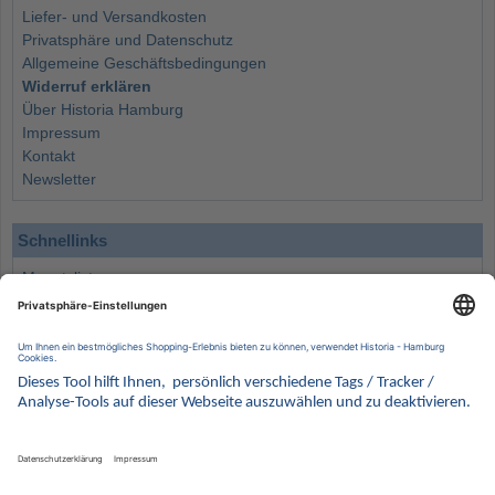
Liefer- und Versandkosten
Privatsphäre und Datenschutz
Allgemeine Geschäftsbedingungen
Widerruf erklären
Über Historia Hamburg
Impressum
Kontakt
Newsletter
Schnellinks
Monatsliste
Angebote
Info
Wissenswertes
Wertanlagen
Kontakt
Münzen Ankauf
Sammelservice